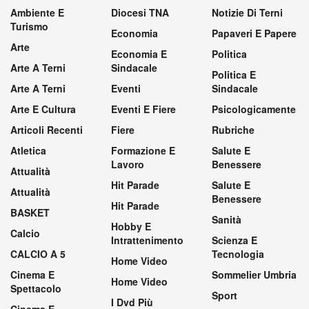
Ambiente E
Diocesi TNA
Notizie Di Terni
Turismo
Economia
Papaveri E Papere
Arte
Economia E
Politica
Arte A Terni
Sindacale
Politica E
Arte A Terni
Eventi
Sindacale
Arte E Cultura
Eventi E Fiere
Psicologicamente
Articoli Recenti
Fiere
Rubriche
Atletica
Formazione E
Salute E
Lavoro
Benessere
Attualità
Hit Parade
Salute E
Attualità
Benessere
Hit Parade
BASKET
Sanità
Hobby E
Calcio
Intrattenimento
Scienza E
CALCIO A 5
Tecnologia
Home Video
Cinema E
Sommelier Umbria
Home Video
Spettacolo
Sport
I Dvd Più
Cinema E