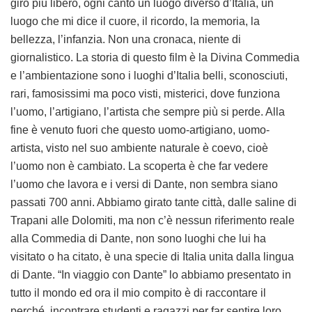
giro più libero, ogni canto un luogo diverso d’Italia, un
luogo che mi dice il cuore, il ricordo, la memoria, la
bellezza, l’infanzia. Non una cronaca, niente di
giornalistico. La storia di questo film è la Divina Commedia
e l’ambientazione sono i luoghi d’Italia belli, sconosciuti,
rari, famosissimi ma poco visti, misterici, dove funziona
l’uomo, l’artigiano, l’artista che sempre più si perde. Alla
fine è venuto fuori che questo uomo-artigiano, uomo-
artista, visto nel suo ambiente naturale è coevo, cioè
l’uomo non è cambiato. La scoperta è che far vedere
l’uomo che lavora e i versi di Dante, non sembra siano
passati 700 anni. Abbiamo girato tante città, dalle saline di
Trapani alle Dolomiti, ma non c’è nessun riferimento reale
alla Commedia di Dante, non sono luoghi che lui ha
visitato o ha citato, è una specie di Italia unita dalla lingua
di Dante. “In viaggio con Dante” lo abbiamo presentato in
tutto il mondo ed ora il mio compito è di raccontare il
perché, incontrare studenti e ragazzi per far sentire loro