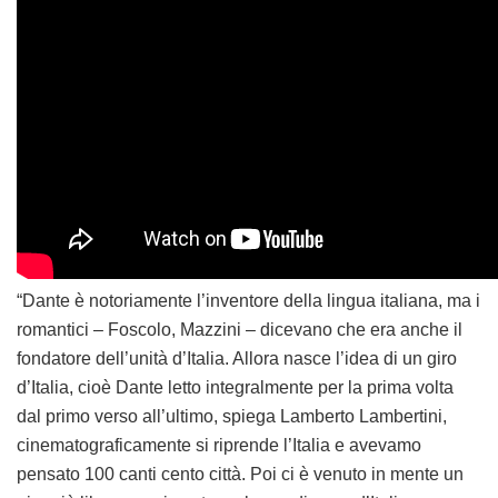
“Dante è notoriamente l’inventore della lingua italiana, ma i
romantici – Foscolo, Mazzini – dicevano che era anche il
fondatore dell’unità d’Italia. Allora nasce l’idea di un giro
d’Italia, cioè Dante letto integralmente per la prima volta
dal primo verso all’ultimo, spiega Lamberto Lambertini,
cinematograficamente si riprende l’Italia e avevamo
pensato 100 canti cento città. Poi ci è venuto in mente un