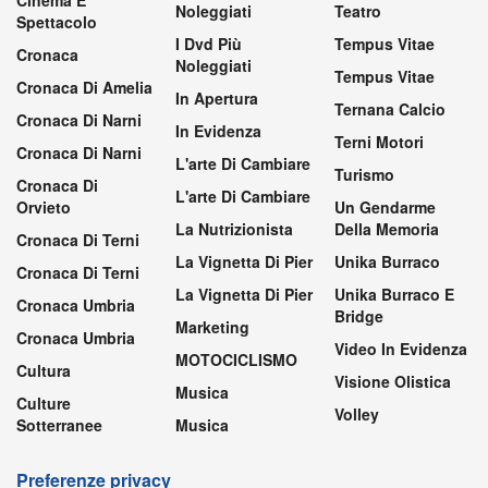
Noleggiati
Teatro
Spettacolo
I Dvd Più
Tempus Vitae
Cronaca
Noleggiati
Tempus Vitae
Cronaca Di Amelia
In Apertura
Ternana Calcio
Cronaca Di Narni
In Evidenza
Terni Motori
Cronaca Di Narni
L'arte Di Cambiare
Turismo
Cronaca Di
L'arte Di Cambiare
Orvieto
Un Gendarme
La Nutrizionista
Della Memoria
Cronaca Di Terni
La Vignetta Di Pier
Unika Burraco
Cronaca Di Terni
La Vignetta Di Pier
Unika Burraco E
Cronaca Umbria
Bridge
Marketing
Cronaca Umbria
Video In Evidenza
MOTOCICLISMO
Cultura
Visione Olistica
Musica
Culture
Volley
Sotterranee
Musica
Preferenze privacy