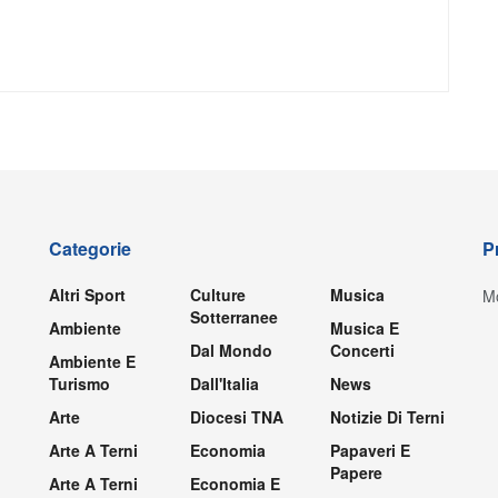
Categorie
P
Altri Sport
Culture
Musica
Mo
Sotterranee
Ambiente
Musica E
Dal Mondo
Concerti
Ambiente E
Turismo
Dall'Italia
News
Arte
Diocesi TNA
Notizie Di Terni
Arte A Terni
Economia
Papaveri E
Papere
Arte A Terni
Economia E