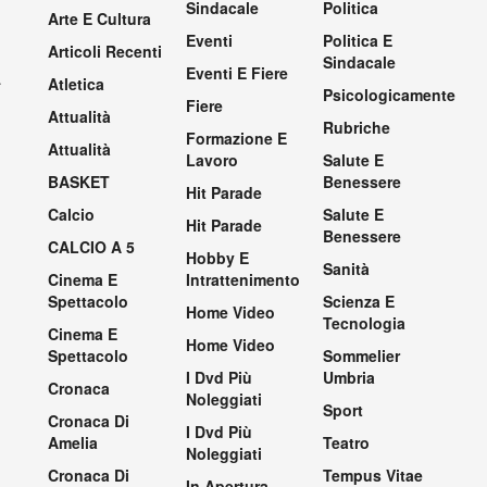
Sindacale
Politica
Arte E Cultura
Eventi
Politica E
Articoli Recenti
Sindacale
Eventi E Fiere
.
Atletica
Psicologicamente
Fiere
Attualità
Rubriche
Formazione E
Attualità
Lavoro
Salute E
BASKET
Benessere
Hit Parade
Calcio
Salute E
Hit Parade
Benessere
CALCIO A 5
Hobby E
Sanità
Cinema E
Intrattenimento
Spettacolo
Scienza E
Home Video
Tecnologia
Cinema E
Home Video
Spettacolo
Sommelier
I Dvd Più
Umbria
Cronaca
Noleggiati
Sport
Cronaca Di
I Dvd Più
Amelia
Teatro
Noleggiati
Cronaca Di
Tempus Vitae
In Apertura