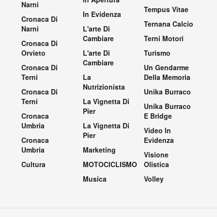
Narni
Tempus Vitae
In Evidenza
Cronaca Di
Ternana Calcio
Narni
L'arte Di
Cambiare
Terni Motori
Cronaca Di
Orvieto
L'arte Di
Turismo
Cambiare
Cronaca Di
Un Gendarme
Terni
La
Della Memoria
Nutrizionista
Cronaca Di
Unika Burraco
Terni
La Vignetta Di
Unika Burraco
Pier
Cronaca
E Bridge
Umbria
La Vignetta Di
Video In
Pier
Cronaca
Evidenza
Umbria
Marketing
Visione
Cultura
MOTOCICLISMO
Olistica
Musica
Volley