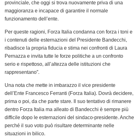
corso dell’ultima seduta del Consiglio provinciale.
Le parole pronunciate da Bandecchi – si legge in una nota
– non solo sono del tutto destituite di ogni fondamento, ma
risultano anche intollerabili nei toni e offensive nei
confronti di una figura istituzionale che ha sempre operato
con serietà, trasparenza e rigore nella gestione della cosa
pubblica.
Laura Pernazza ha guidato la Provincia di Terni in una fase
estremamente complessa, garantendo equilibrio contabile,
trasparenza amministrativa e rispetto delle regole. Le sue
scelte, comprese quelle relative all’organizzazione interna
dell’ente e alla gestione delle risorse, sono state assunte
sempre nel pieno rispetto delle norme e degli indirizzi
programmatici approvati dagli organi collegiali.
Le dichiarazioni del Presidente Bandecchi appaiono come