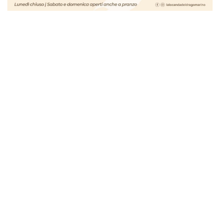
Adriano Lorenzoni
per contatto:
a.lorenzoni@terninrete.it