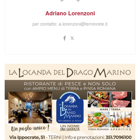
IL VICE PRESIDENTE FRANCESCO MARIA FERRANTI
Tag:
FARNCESOC FERRANTI
forza italia
FRATELLI
D'ITALIA
LAURA PERNAZZA
Marco Bruni
provincia di
Terni
Stefano Bandecchi
Terni