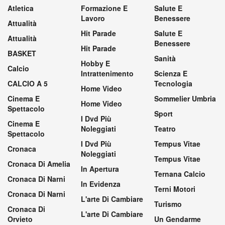
Terni in Rete – On Web
Villaggio Achille Grandi, 20
05100 Terni (TR)
P.IVA 01417770557
Contatti (+39) 335 7015948
Testata giornalistica Reg. Trib. di Terni il 05/06/09 al nr. 905 N.
07/09 – Direttore Responsabile: Marcello Guerrieri
Categorie
Altri Sport
Dal Mondo
Musica E Concerti
Ambiente
Dall'Italia
News
Ambiente E
Diocesi TNA
Notizie Di Terni
Turismo
Economia
Papaveri E Papere
Arte
Economia E
Politica
Arte A Terni
Sindacale
Politica E
Arte A Terni
Eventi
Sindacale