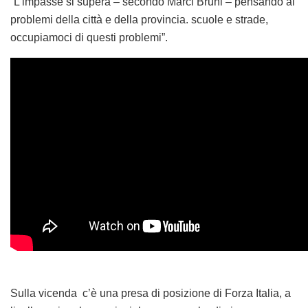
“Non sono un traditore perché con Bandecchi non ho
sottoscritto alcun accordo. Non sono traditore di nessuno”.
A dirlo a margine di una iniziativa di partito è il consigliere
provinciale di Fratelli d’Italia, Marco Bruni , secondo
Bandecchi uno dei traditori del centrodestra.
“Noi votiamo i temi – ha detto ancora Bruni – se li riteniamo
utili per la cittadinanza”. Quanto alle figure che Bandecchi
vorrebbe imporre (che sono la materia del contendere) e
cioè quelle del direttore generale e del capo di gabinetto,
Bruni ha affermato: “sono figure di cui non abbiamo
bisogno perché in provincia ci sono tecnici bravissimi e i
soldi non c’è motivo che li spenda”. Pertanto ha ribadito
che il suo partito voterà ancora no sulla proposta di
delibera di Bandecchi nella seduta di lunedì 23 giugno.