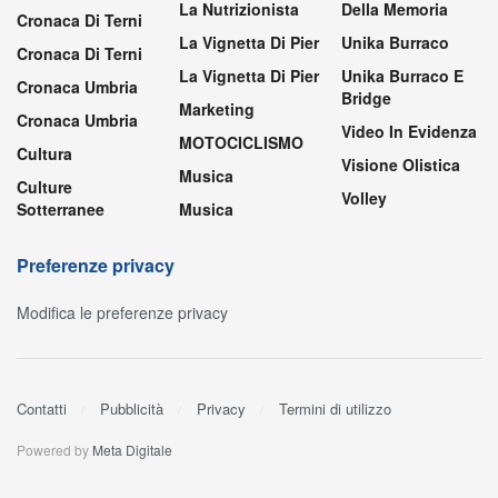
Arte E Cultura
Eventi E Fiere
Psicologicamente
Articoli Recenti
Fiere
Rubriche
Atletica
Formazione E
Salute E
Lavoro
Benessere
Attualità
Hit Parade
Salute E
Attualità
Benessere
Hit Parade
BASKET
Sanità
Hobby E
Calcio
Intrattenimento
Scienza E
CALCIO A 5
Tecnologia
Home Video
Cinema E
Sommelier Umbria
Home Video
Spettacolo
Sport
I Dvd Più
Cinema E
Noleggiati
Teatro
Spettacolo
I Dvd Più
Tempus Vitae
Cronaca
Noleggiati
Tempus Vitae
Cronaca Di Amelia
In Apertura
Ternana Calcio
Cronaca Di Narni
In Evidenza
Terni Motori
Cronaca Di Narni