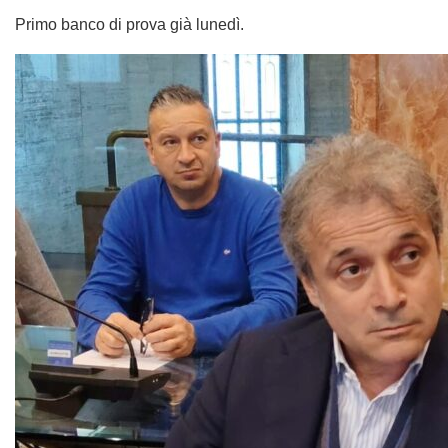
un maldestro tentativo di scaricare su altri le evidenti
difficoltà politiche e gestionali della sua amministrazione
provinciale, che oggi si trova nuovamente priva di una
maggioranza e incapace di garantire il normale
funzionamento dell’ente.
Per queste ragioni, Forza Italia condanna con forza i toni e
i contenuti delle esternazioni del Presidente Bandecchi,
ribadisce la propria fiducia e stima nei confronti di Laura
Pernazza e invita tutte le forze politiche a un confronto
serio e rispettoso, all’altezza delle istituzioni che
rappresentano”.
Una nota che mette in imbarazzo il vice presidente
dell’Ente Francesco Ferranti (Forza Italia). Dovrà decidere,
prima o poi, da che parte stare. Il suo tentativo di rimanere
dentro Forza Italia ma alleato di Bandecchi è sempre più
difficile dopo le esternazioni del sindaco-presidente. Anche