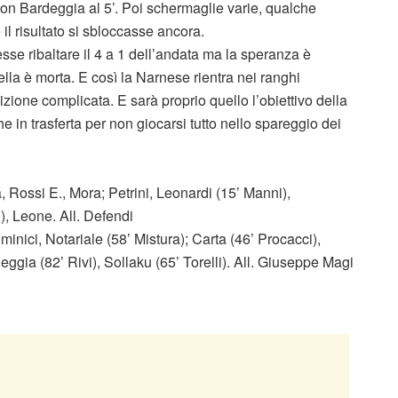
on Bardeggia al 5’. Poi schermaglie varie, qualche
il risultato si sbloccasse ancora.
sse ribaltare il 4 a 1 dell’andata ma la speranza è
la è morta. E così la Narnese rientra nei ranghi
izione complicata. E sarà proprio quello l’obiettivo della
in trasferta per non giocarsi tutto nello spareggio dei
, Rossi E., Mora; Petrini, Leonardi (15’ Manni),
i), Leone. All. Defendi
inici, Notariale (58’ Mistura); Carta (46’ Procacci),
ggia (82’ Rivi), Sollaku (65’ Torelli). All. Giuseppe Magi