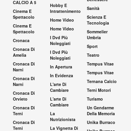
CALCIO A 5
Hobby E
Sanità
Cinema E
Intrattenimento
Spettacolo
Scienza E
Home Video
Tecnologia
Cinema E
Home Video
Spettacolo
Sommelier
I Dvd Più
Umbria
Cronaca
Noleggiati
Sport
Cronaca Di
I Dvd Più
Amelia
Teatro
Noleggiati
Cronaca Di
Tempus Vitae
In Apertura
Narni
Tempus Vitae
In Evidenza
Cronaca Di
Ternana Calcio
Narni
L'arte Di
Cambiare
Terni Motori
Cronaca Di
Orvieto
L'arte Di
Turismo
Cambiare
Cronaca Di
Un Gendarme
Terni
La
Della Memoria
Nutrizionista
Cronaca Di
Unika Burraco
Terni
La Vignetta Di