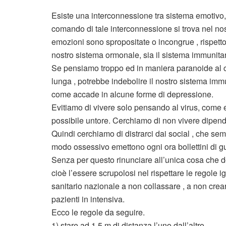
Esiste una interconnessione tra sistema emotivo, 
comando di tale interconnessione si trova nel nos
emozioni sono spropositate o incongrue , rispetto
nostro sistema ormonale, sia il sistema immunitari
Se pensiamo troppo ed in maniera paranoide al co
lunga , potrebbe indebolire il nostro sistema im
come accade in alcune forme di depressione.
Evitiamo di vivere solo pensando al virus, come e
possibile untore. Cerchiamo di non vivere dipend
Quindi cerchiamo di distrarci dai social , che semb
modo ossessivo emettono ogni ora bollettini di g
Senza per questo rinunciare all’unica cosa che dob
cioè l’essere scrupolosi nel rispettare le regole i
sanitario nazionale a non collassare , a non crear
pazienti in intensiva.
Ecco le regole da seguire.
1) stare ad 1,5 m di distanza l’uno dall’altro