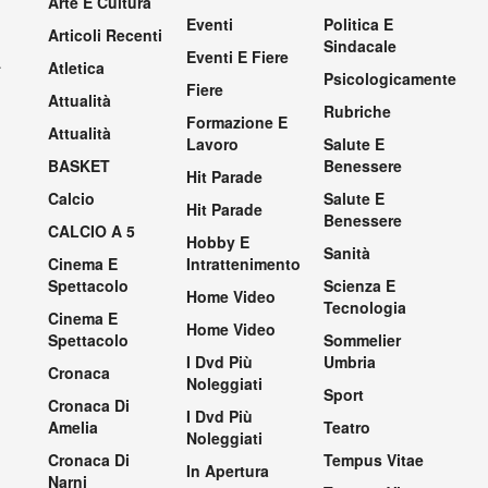
Arte E Cultura
Eventi
Politica E
Articoli Recenti
Sindacale
Eventi E Fiere
.
Atletica
Psicologicamente
Fiere
Attualità
Rubriche
Formazione E
Attualità
Lavoro
Salute E
BASKET
Benessere
Hit Parade
Calcio
Salute E
Hit Parade
Benessere
CALCIO A 5
Hobby E
Sanità
Cinema E
Intrattenimento
Spettacolo
Scienza E
Home Video
Tecnologia
Cinema E
Home Video
Spettacolo
Sommelier
I Dvd Più
Umbria
Cronaca
Noleggiati
Sport
Cronaca Di
I Dvd Più
Amelia
Teatro
Noleggiati
Cronaca Di
Tempus Vitae
In Apertura
Narni