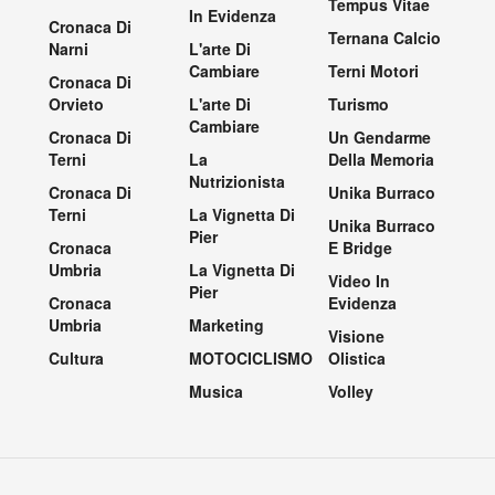
Tempus Vitae
In Evidenza
Cronaca Di
Ternana Calcio
Narni
L'arte Di
Cambiare
Terni Motori
Cronaca Di
Orvieto
L'arte Di
Turismo
Cambiare
Cronaca Di
Un Gendarme
Terni
La
Della Memoria
Nutrizionista
Cronaca Di
Unika Burraco
Terni
La Vignetta Di
Unika Burraco
Pier
Cronaca
E Bridge
Umbria
La Vignetta Di
Video In
Pier
Cronaca
Evidenza
Umbria
Marketing
Visione
Cultura
MOTOCICLISMO
Olistica
Musica
Volley