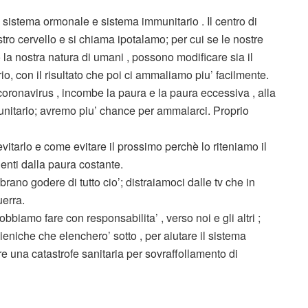
sistema ormonale e sistema immunitario . Il centro di
tro cervello e si chiama ipotalamo; per cui se le nostre
 la nostra natura di umani , possono modificare sia il
o, con il risultato che poi ci ammaliamo piu’ facilmente.
ronavirus , incombe la paura e la paura eccessiva , alla
munitario; avremo piu’ chance per ammalarci. Proprio
vitarlo e come evitare il prossimo perchè lo riteniamo il
enti dalla paura costante.
rano godere di tutto cio’; distraiamoci dalle tv che in
uerra.
biamo fare con responsabilita’ , verso noi e gli altri ;
gieniche che elenchero’ sotto , per aiutare il sistema
e una catastrofe sanitaria per sovraffollamento di