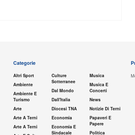
Categorie
P
Altri Sport
Culture
Musica
Mo
Sotterranee
Ambiente
Musica E
Dal Mondo
Concerti
Ambiente E
Turismo
Dall'Italia
News
Arte
Diocesi TNA
Notizie Di Terni
Arte A Terni
Economia
Papaveri E
Papere
Arte A Terni
Economia E
Sindacale
Politica