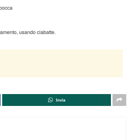
a bocca
artamento, usando ciabatte.
Invia