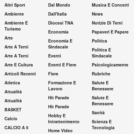
Altri Sport
Dal Mondo
Musica E Concerti
Ambiente
Dall'Italia
News
Ambiente E
Diocesi TNA
Notizie Di Terni
Turismo
Economia
Papaveri E Papere
Arte
Economia E
Politica
Arte A Terni
Sindacale
Politica E
Arte A Terni
Eventi
Sindacale
Arte E Cultura
Eventi E Fiere
Psicologicamente
Articoli Recenti
Fiere
Rubriche
Atletica
Formazione E
Salute E
Lavoro
Benessere
Attualità
Hit Parade
Salute E
Attualità
Benessere
Hit Parade
BASKET
Sanità
Hobby E
Calcio
Intrattenimento
Scienza E
CALCIO A 5
Tecnologia
Home Video