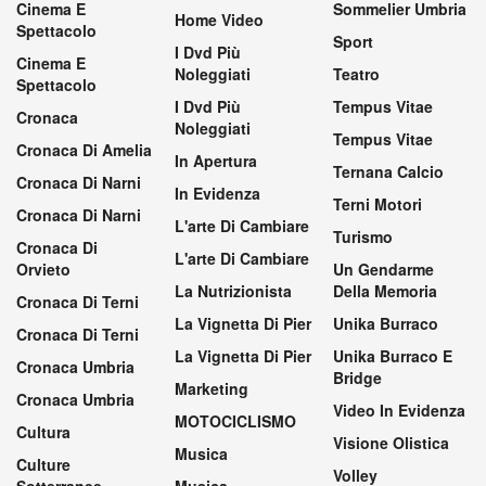
Cinema E
Sommelier Umbria
Home Video
Spettacolo
Sport
I Dvd Più
Cinema E
Noleggiati
Teatro
Spettacolo
I Dvd Più
Tempus Vitae
Cronaca
Noleggiati
Tempus Vitae
Cronaca Di Amelia
In Apertura
Ternana Calcio
Cronaca Di Narni
In Evidenza
Terni Motori
Cronaca Di Narni
L'arte Di Cambiare
Turismo
Cronaca Di
L'arte Di Cambiare
Orvieto
Un Gendarme
La Nutrizionista
Della Memoria
Cronaca Di Terni
La Vignetta Di Pier
Unika Burraco
Cronaca Di Terni
La Vignetta Di Pier
Unika Burraco E
Cronaca Umbria
Bridge
Marketing
Cronaca Umbria
Video In Evidenza
MOTOCICLISMO
Cultura
Visione Olistica
Musica
Culture
Volley
Sotterranee
Musica