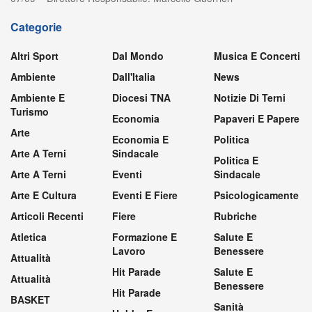
Categorie
Altri Sport
Dal Mondo
Musica E Concerti
Ambiente
Dall'Italia
News
Ambiente E
Diocesi TNA
Notizie Di Terni
Turismo
Economia
Papaveri E Papere
Arte
Economia E
Politica
Arte A Terni
Sindacale
Politica E
Arte A Terni
Eventi
Sindacale
Arte E Cultura
Eventi E Fiere
Psicologicamente
Articoli Recenti
Fiere
Rubriche
Atletica
Formazione E
Salute E
Lavoro
Benessere
Attualità
Hit Parade
Salute E
Attualità
Benessere
Hit Parade
BASKET
Sanità