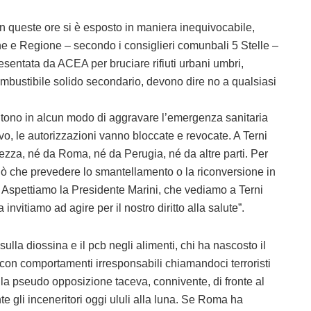
in queste ore si è esposto in maniera inequivocabile,
 e Regione – secondo i consiglieri comunbali 5 Stelle –
esentata da ACEA per bruciare rifiuti urbani umbri,
combustibile solido secondario, devono dire no a qualsiasi
tono in alcun modo di aggravare l’emergenza sanitaria
o, le autorizzazioni vanno bloccate e revocate. A Terni
za, né da Roma, né da Perugia, né da altre parti. Per
uò che prevedere lo smantellamento o la riconversione in
. Aspettiamo la Presidente Marini, che vediamo a Terni
invitiamo ad agire per il nostro diritto alla salute”.
sulla diossina e il pcb negli alimenti, chi ha nascosto il
a con comportamenti irresponsabili chiamandoci terroristi
ella pseudo opposizione taceva, connivente, di fronte al
gli inceneritori oggi ululi alla luna. Se Roma ha