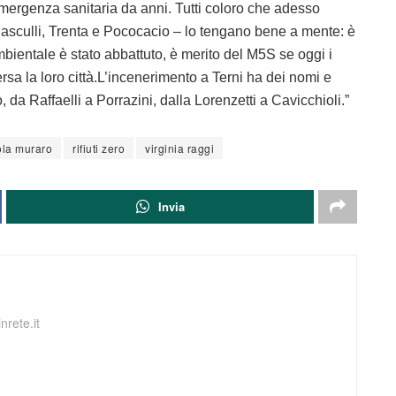
emergenza sanitaria da anni. Tutti coloro che adesso
asculli, Trenta e Pococacio – lo tengano bene a mente: è
bientale è stato abbattuto, è merito del M5S se oggi i
rsa la loro città.L’incenerimento a Terni ha dei nomi e
 da Raffaelli a Porrazini, dalla Lorenzetti a Cavicchioli.”
la muraro
rifiuti zero
virginia raggi
Invia
nrete.it