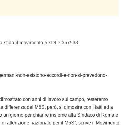
italia-sfida-il-movimento-5-stelle-357533
o-e-germani-non-esistono-accordi-e-non-si-prevedono-
o dimostrato con anni di lavoro sul campo, resteremo
 differenza del M5S, però, si dimostra con i fatti ed a
ato un giorno per chiarire insieme alla Sindaco di Roma e
è di attenzione nazionale per il M5S”, scrive il Movimento