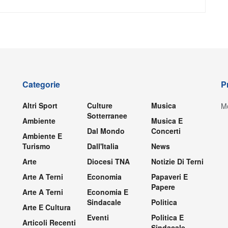
Categorie
P
Altri Sport
Culture
Musica
Mo
Sotterranee
Ambiente
Musica E
Dal Mondo
Concerti
Ambiente E
Turismo
Dall'Italia
News
Arte
Diocesi TNA
Notizie Di Terni
Arte A Terni
Economia
Papaveri E
Papere
Arte A Terni
Economia E
Sindacale
Politica
Arte E Cultura
Eventi
Politica E
Articoli Recenti
Sindacale