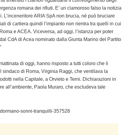
a smentito i clamori riguardanti il coinvolgimento degli
rgenza romana dei rifiuti. E’ un clamoroso falso la notizia
rni. L’inceneritore ARIA SpA non brucia, né può bruciare
iali di cartiera quindi l’impianto non rientra tra quelli in cui
i Roma e ACEA. Viceversa, ad oggi, l’istanza per poter
14 dal CdA di Acea nominato dalla Giunta Marino del Partito
”
a mattinata di oggi, hanno risposto a tutti coloro che li
l sindaco di Roma, Virginia Raggi, che ventilava la
rodotti nella Capitale, a Orvieto e Terni. Dichiarazioni in
sore all’ambiente, Paola Muraro, che escludeva tale
rni-dormano-sonni-tranquilli-357528