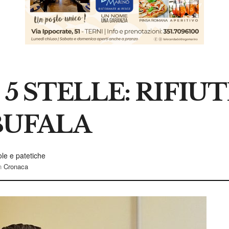
 STELLE: RIFIUT
BUFALA
cole e patetiche
n
Cronaca