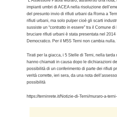
“L’Assessore Paola Muraro, attraverso una nota, h
impianti umbri di ACEA nella risoluzione dell’eme
del presunto invio di rifiuti urbani da Roma a Te
rifiuti urbani, ma solo pulper cioè gli scarti industr
sussiste un “contratto in essere” tra il Comune d
bruciare rifiuti urbani è stata presentata nel 20
Democratico. Per il M5S Terni non cambia nulla. 
Tirati per la giacca, i 5 Stelle di Terni, nella tard
hanno chiamati in causa dopo le dichiarazioni de
possibilità di un conferimento di parte dei rifiuti p
verità corrette, ieri sera, da una nota dell’asses
possibilità
https://terninrete.it/Notizie-di-Terni/muraro-a-te