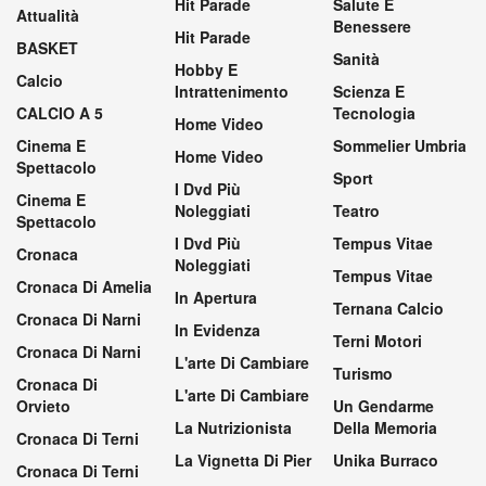
Hit Parade
Salute E
Attualità
Benessere
Hit Parade
BASKET
Sanità
Hobby E
Calcio
Intrattenimento
Scienza E
CALCIO A 5
Tecnologia
Home Video
Cinema E
Sommelier Umbria
Home Video
Spettacolo
Sport
I Dvd Più
Cinema E
Noleggiati
Teatro
Spettacolo
I Dvd Più
Tempus Vitae
Cronaca
Noleggiati
Tempus Vitae
Cronaca Di Amelia
In Apertura
Ternana Calcio
Cronaca Di Narni
In Evidenza
Terni Motori
Cronaca Di Narni
L'arte Di Cambiare
Turismo
Cronaca Di
L'arte Di Cambiare
Orvieto
Un Gendarme
La Nutrizionista
Della Memoria
Cronaca Di Terni
La Vignetta Di Pier
Unika Burraco
Cronaca Di Terni