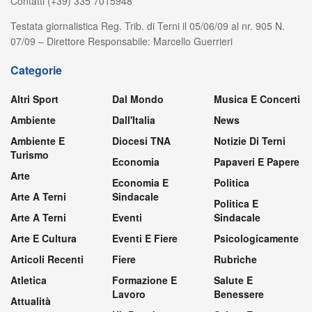
Contatti (+39) 335 7015948
Testata giornalistica Reg. Trib. di Terni il 05/06/09 al nr. 905 N.
07/09 – Direttore Responsabile: Marcello Guerrieri
Categorie
Altri Sport
Dal Mondo
Musica E Concerti
Ambiente
Dall'Italia
News
Ambiente E
Diocesi TNA
Notizie Di Terni
Turismo
Economia
Papaveri E Papere
Arte
Economia E
Politica
Arte A Terni
Sindacale
Politica E
Arte A Terni
Eventi
Sindacale
Arte E Cultura
Eventi E Fiere
Psicologicamente
Articoli Recenti
Fiere
Rubriche
Atletica
Formazione E
Salute E
Lavoro
Benessere
Attualità