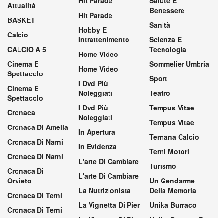
Hit Parade
Salute E
Attualità
Benessere
Hit Parade
BASKET
Sanità
Hobby E
Calcio
Intrattenimento
Scienza E
CALCIO A 5
Tecnologia
Home Video
Cinema E
Sommelier Umbria
Home Video
Spettacolo
Sport
I Dvd Più
Cinema E
Noleggiati
Teatro
Spettacolo
I Dvd Più
Tempus Vitae
Cronaca
Noleggiati
Tempus Vitae
Cronaca Di Amelia
In Apertura
Ternana Calcio
Cronaca Di Narni
In Evidenza
Terni Motori
Cronaca Di Narni
L'arte Di Cambiare
Turismo
Cronaca Di
L'arte Di Cambiare
Orvieto
Un Gendarme
La Nutrizionista
Della Memoria
Cronaca Di Terni
La Vignetta Di Pier
Unika Burraco
Cronaca Di Terni