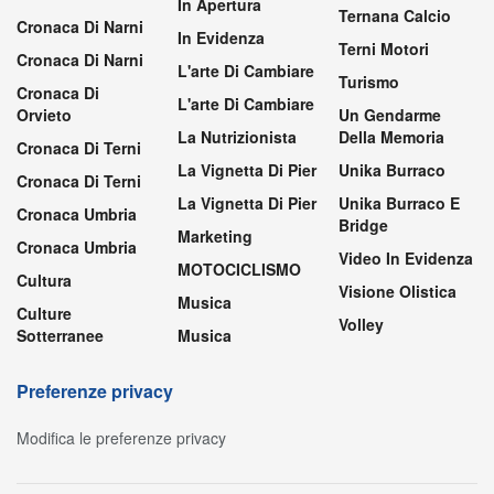
In Apertura
Ternana Calcio
Cronaca Di Narni
In Evidenza
Terni Motori
Cronaca Di Narni
L'arte Di Cambiare
Turismo
Cronaca Di
L'arte Di Cambiare
Orvieto
Un Gendarme
La Nutrizionista
Della Memoria
Cronaca Di Terni
La Vignetta Di Pier
Unika Burraco
Cronaca Di Terni
La Vignetta Di Pier
Unika Burraco E
Cronaca Umbria
Bridge
Marketing
Cronaca Umbria
Video In Evidenza
MOTOCICLISMO
Cultura
Visione Olistica
Musica
Culture
Volley
Sotterranee
Musica
Preferenze privacy
Modifica le preferenze privacy