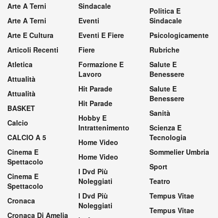
Arte A Terni
Sindacale
Politica E
Arte A Terni
Eventi
Sindacale
Arte E Cultura
Eventi E Fiere
Psicologicamente
Articoli Recenti
Fiere
Rubriche
Atletica
Formazione E
Salute E
Lavoro
Benessere
Attualità
Hit Parade
Salute E
Attualità
Benessere
Hit Parade
BASKET
Sanità
Hobby E
Calcio
Intrattenimento
Scienza E
CALCIO A 5
Tecnologia
Home Video
Cinema E
Sommelier Umbria
Home Video
Spettacolo
Sport
I Dvd Più
Cinema E
Noleggiati
Teatro
Spettacolo
I Dvd Più
Tempus Vitae
Cronaca
Noleggiati
Tempus Vitae
Cronaca Di Amelia