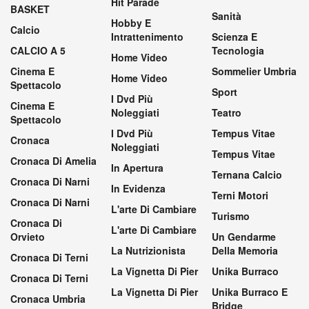
Hit Parade
BASKET
Sanità
Hobby E
Calcio
Intrattenimento
Scienza E
CALCIO A 5
Tecnologia
Home Video
Cinema E
Sommelier Umbria
Home Video
Spettacolo
Sport
I Dvd Più
Cinema E
Noleggiati
Teatro
Spettacolo
I Dvd Più
Tempus Vitae
Cronaca
Noleggiati
Tempus Vitae
Cronaca Di Amelia
In Apertura
Ternana Calcio
Cronaca Di Narni
In Evidenza
Terni Motori
Cronaca Di Narni
L'arte Di Cambiare
Turismo
Cronaca Di
L'arte Di Cambiare
Orvieto
Un Gendarme
La Nutrizionista
Della Memoria
Cronaca Di Terni
La Vignetta Di Pier
Unika Burraco
Cronaca Di Terni
La Vignetta Di Pier
Unika Burraco E
Cronaca Umbria
Bridge