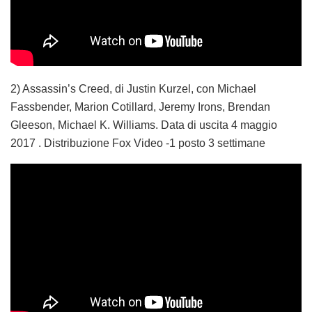
2) Assassin’s Creed, di Justin Kurzel, con Michael
Fassbender, Marion Cotillard, Jeremy Irons, Brendan
Gleeson, Michael K. Williams. Data di uscita 4 maggio
2017 . Distribuzione Fox Video -1 posto 3 settimane