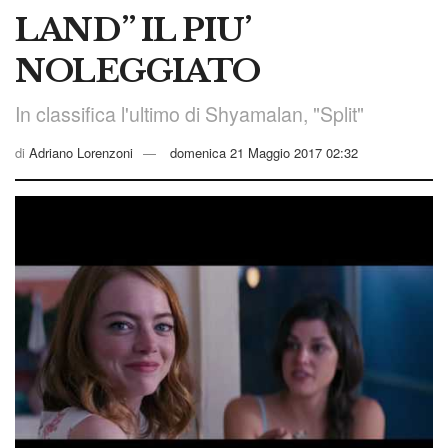
LAND” IL PIU’
NOLEGGIATO
In classifica l'ultimo di Shyamalan, "Split"
di
Adriano Lorenzoni
domenica 21 Maggio 2017 02:32