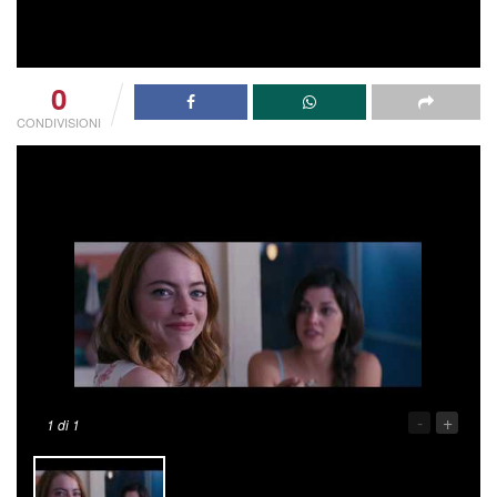
0
CONDIVISIONI
-
+
1
di 1