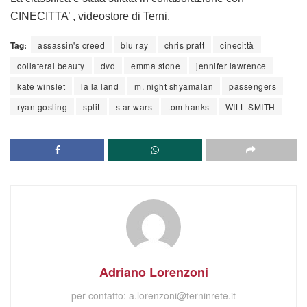
CINECITTA’ , videostore di Terni.
Tag:
assassin's creed
blu ray
chris pratt
cinecittà
collateral beauty
dvd
emma stone
jennifer lawrence
kate winslet
la la land
m. night shyamalan
passengers
ryan gosling
split
star wars
tom hanks
WILL SMITH
Adriano Lorenzoni
per contatto:
a.lorenzoni@terninrete.it