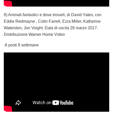
8) Animali fantastici e dove trovarli, di David Yates, con
Eddie Redmayne , Colin Farrell, Ezra Miller, Katherine
Waterston, Jon Voight. Data di uscita 28 marzo 2017.
Distribuzione Warner Home Video
-6 posti 8 settimane