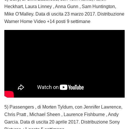
Heckhart, Laura Linney , Anna Gunn , Sam Huntington,
Mike O’Malley. Data di uscita 23 marzo 2017. Distribuzione
Warner Home Video +14 posti 9 settimane
5) Passengers , di Morten Tyldum, con Jennifer Lawrence,
Chris Pratt , Michael Sheen , Laurence Fishburne , Andy
Garcia. Data di uscita 20 aprile 2017. Distribuzione Sony