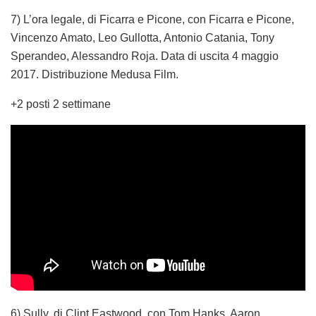
7) L’ora legale, di Ficarra e Picone, con Ficarra e Picone,
Vincenzo Amato, Leo Gullotta, Antonio Catania, Tony
Sperandeo, Alessandro Roja. Data di uscita 4 maggio
2017. Distribuzione Medusa Film.
+2 posti 2 settimane
6) Sully, di Clint Eastwood, con Tom Hanks, Aaron