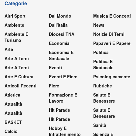
Categorie
Altri Sport
Dal Mondo
Musica E Concerti
Ambiente
Dall'Italia
News
Ambiente E
Diocesi TNA
Notizie Di Terni
Turismo
Economia
Papaveri E Papere
Arte
Economia E
Politica
Arte A Terni
Sindacale
Politica E
Arte A Terni
Eventi
Sindacale
Arte E Cultura
Eventi E Fiere
Psicologicamente
Articoli Recenti
Fiere
Rubriche
Atletica
Formazione E
Salute E
Lavoro
Benessere
Attualità
Hit Parade
Salute E
Attualità
Benessere
Hit Parade
BASKET
Sanità
Hobby E
Calcio
Intrattenimento
Scienza E