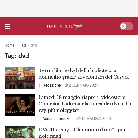
Home
Tag
dvd
Tag:
dvd
Terni: libri e dvd della biblioteca a
domicilio grazie ai volontari del Cesvol
di
Redazione
2 GENNAIO 2021
Lunedì 18 maggio riapre il videostore
Cinecittà. L’ultima classifica dei dvd e blu
ray più noleggiati
di
Adriano Lorenzoni
15 MAGGIO 2020
DVd/Blu Ray: “Gli uomini d’oro” i più
noleggiati.