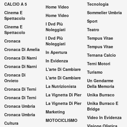
CALCIO A 5
Tecnologia
Home Video
Cinema E
Sommelier Umbria
Home Video
Spettacolo
Sport
I Dvd Più
Cinema E
Noleggiati
Teatro
Spettacolo
I Dvd Più
Tempus Vitae
Cronaca
Noleggiati
Tempus Vitae
Cronaca Di Amelia
In Apertura
Ternana Calcio
Cronaca Di Narni
In Evidenza
Terni Motori
Cronaca Di Narni
L'arte Di Cambiare
Turismo
Cronaca Di
L'arte Di Cambiare
Orvieto
Un Gendarme
La Nutrizionista
Della Memoria
Cronaca Di Terni
La Vignetta Di Pier
Unika Burraco
Cronaca Di Terni
La Vignetta Di Pier
Unika Burraco E
Cronaca Umbria
Bridge
Marketing
Cronaca Umbria
Video In Evidenza
MOTOCICLISMO
Cultura
Visione Olistica