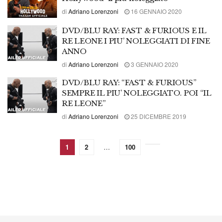
di
Adriano Lorenzoni
16 GENNAIO 2020
DVD/BLU RAY: FAST & FURIOUS E IL
RE LEONE I PIU’ NOLEGGIATI DI FINE
ANNO
di
Adriano Lorenzoni
3 GENNAIO 2020
DVD/BLU RAY: “FAST & FURIOUS”
SEMPRE IL PIU’ NOLEGGIATO. POI “IL
RE LEONE”
di
Adriano Lorenzoni
25 DICEMBRE 2019
1
2
…
100