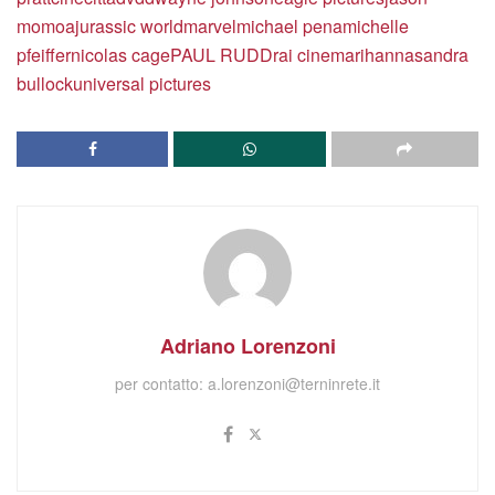
momoa
jurassic world
marvel
michael pena
michelle
pfeiffer
nicolas cage
PAUL RUDD
rai cinema
rihanna
sandra
bullock
universal pictures
Adriano Lorenzoni
per contatto:
a.lorenzoni@terninrete.it