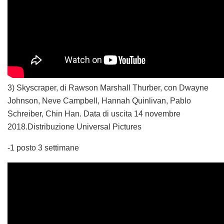
3) Skyscraper, di Rawson Marshall Thurber, con Dwayne
Johnson, Neve Campbell, Hannah Quinlivan, Pablo
Schreiber, Chin Han. Data di uscita 14 novembre
2018.Distribuzione Universal Pictures
-1 posto 3 settimane