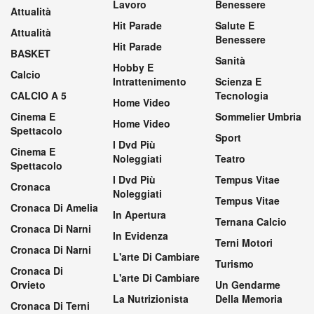
Lavoro
Benessere
Attualità
Hit Parade
Salute E
Attualità
Benessere
Hit Parade
BASKET
Sanità
Hobby E
Calcio
Intrattenimento
Scienza E
CALCIO A 5
Tecnologia
Home Video
Cinema E
Sommelier Umbria
Home Video
Spettacolo
Sport
I Dvd Più
Cinema E
Noleggiati
Teatro
Spettacolo
I Dvd Più
Tempus Vitae
Cronaca
Noleggiati
Tempus Vitae
Cronaca Di Amelia
In Apertura
Ternana Calcio
Cronaca Di Narni
In Evidenza
Terni Motori
Cronaca Di Narni
L'arte Di Cambiare
Turismo
Cronaca Di
L'arte Di Cambiare
Orvieto
Un Gendarme
La Nutrizionista
Della Memoria
Cronaca Di Terni