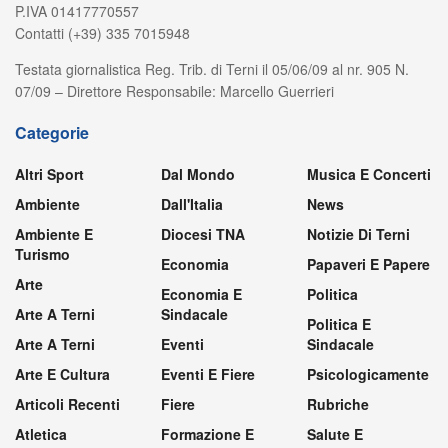
P.IVA 01417770557
Contatti (+39) 335 7015948
Testata giornalistica Reg. Trib. di Terni il 05/06/09 al nr. 905 N.
07/09 – Direttore Responsabile: Marcello Guerrieri
Categorie
Altri Sport
Dal Mondo
Musica E Concerti
Ambiente
Dall'Italia
News
Ambiente E
Diocesi TNA
Notizie Di Terni
Turismo
Economia
Papaveri E Papere
Arte
Economia E
Politica
Arte A Terni
Sindacale
Politica E
Arte A Terni
Eventi
Sindacale
Arte E Cultura
Eventi E Fiere
Psicologicamente
Articoli Recenti
Fiere
Rubriche
Atletica
Formazione E
Salute E