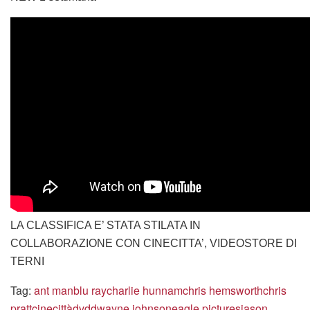
LA CLASSIFICA E’ STATA STILATA IN
COLLABORAZIONE CON CINECITTA’, VIDEOSTORE DI
TERNI
Tag:
ant man
blu ray
charlie hunnam
chris hemsworth
chris
pratt
cinecittà
dvd
dwayne johnson
eagle pictures
jason