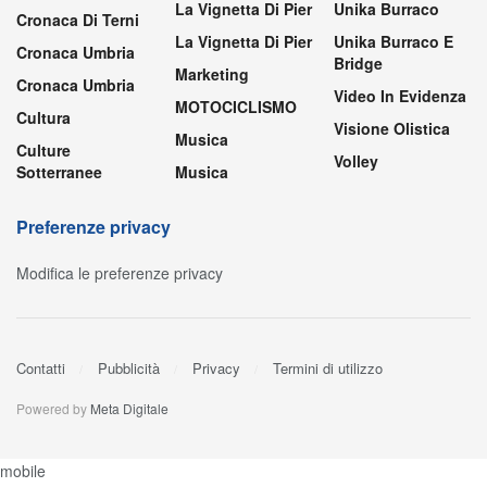
La Vignetta Di Pier
Unika Burraco
Cronaca Di Terni
La Vignetta Di Pier
Unika Burraco E
Cronaca Umbria
Bridge
Marketing
Cronaca Umbria
Video In Evidenza
MOTOCICLISMO
Cultura
Visione Olistica
Musica
Culture
Volley
Sotterranee
Musica
Preferenze privacy
Modifica le preferenze privacy
Contatti
Pubblicità
Privacy
Termini di utilizzo
Powered by
Meta Digitale