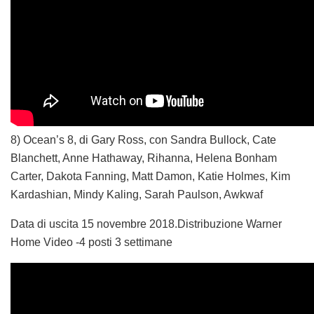
8) Ocean’s 8, di Gary Ross, con Sandra Bullock, Cate
Blanchett, Anne Hathaway, Rihanna, Helena Bonham
Carter, Dakota Fanning, Matt Damon, Katie Holmes, Kim
Kardashian, Mindy Kaling, Sarah Paulson, Awkwaf
Data di uscita 15 novembre 2018.Distribuzione Warner
Home Video -4 posti 3 settimane