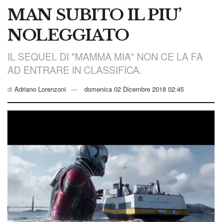
MAN SUBITO IL PIU’
NOLEGGIATO
IL SEQUEL DI "MAMMA MIA" NON CE LA FA
AD ENTRARE IN CLASSIFICA.
di
Adriano Lorenzoni
domenica 02 Dicembre 2018 02:45