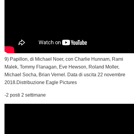
9) Papillon, di Michael Noer, con Charlie Hunnam, Rami
Malek, Tommy Flanagan, Eve Hewson, Roland Moller,
Michael Socha, Brian Vernel. Data di uscita 22 novembre
2018.Distribuzione Eagle Pictures
-2 posti 2 settimane