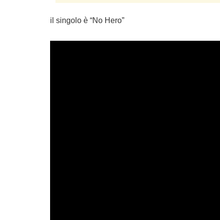
il singolo è “No Hero”