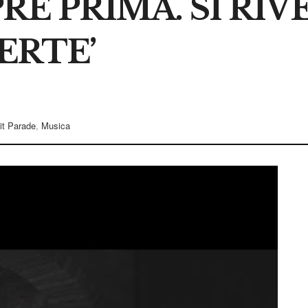
PRE PRIMA. SI RIV
ERTE’
it Parade
,
Musica