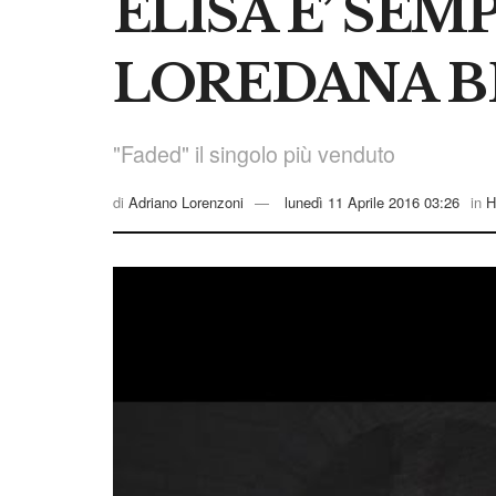
ELISA E’ SEM
LOREDANA B
"Faded" il singolo più venduto
di
Adriano Lorenzoni
lunedì 11 Aprile 2016 03:26
in
H