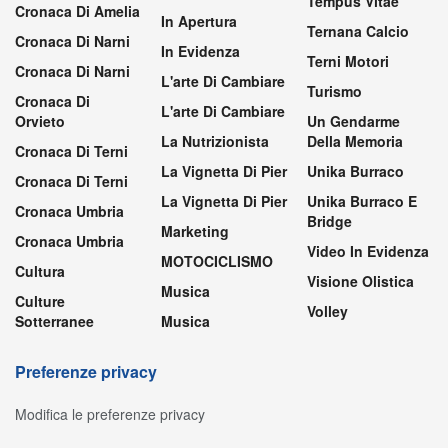
Tempus Vitae
Cronaca Di Amelia
In Apertura
Ternana Calcio
Cronaca Di Narni
In Evidenza
Terni Motori
Cronaca Di Narni
L'arte Di Cambiare
Turismo
Cronaca Di
L'arte Di Cambiare
Orvieto
Un Gendarme
La Nutrizionista
Della Memoria
Cronaca Di Terni
La Vignetta Di Pier
Unika Burraco
Cronaca Di Terni
La Vignetta Di Pier
Unika Burraco E
Cronaca Umbria
Bridge
Marketing
Cronaca Umbria
Video In Evidenza
MOTOCICLISMO
Cultura
Visione Olistica
Musica
Culture
Volley
Sotterranee
Musica
Preferenze privacy
Modifica le preferenze privacy