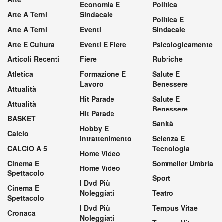
Economia E
Politica
Arte A Terni
Sindacale
Politica E
Arte A Terni
Eventi
Sindacale
Arte E Cultura
Eventi E Fiere
Psicologicamente
Articoli Recenti
Fiere
Rubriche
Atletica
Formazione E
Salute E
Lavoro
Benessere
Attualità
Hit Parade
Salute E
Attualità
Benessere
Hit Parade
BASKET
Sanità
Hobby E
Calcio
Intrattenimento
Scienza E
CALCIO A 5
Tecnologia
Home Video
Cinema E
Sommelier Umbria
Home Video
Spettacolo
Sport
I Dvd Più
Cinema E
Noleggiati
Teatro
Spettacolo
I Dvd Più
Tempus Vitae
Cronaca
Noleggiati