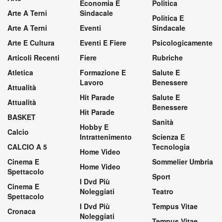
Economia E
Politica
Arte A Terni
Sindacale
Politica E
Arte A Terni
Eventi
Sindacale
Arte E Cultura
Eventi E Fiere
Psicologicamente
Articoli Recenti
Fiere
Rubriche
Atletica
Formazione E
Salute E
Lavoro
Benessere
Attualità
Hit Parade
Salute E
Attualità
Benessere
Hit Parade
BASKET
Sanità
Hobby E
Calcio
Intrattenimento
Scienza E
CALCIO A 5
Tecnologia
Home Video
Cinema E
Sommelier Umbria
Home Video
Spettacolo
Sport
I Dvd Più
Cinema E
Noleggiati
Teatro
Spettacolo
I Dvd Più
Tempus Vitae
Cronaca
Noleggiati
Tempus Vitae