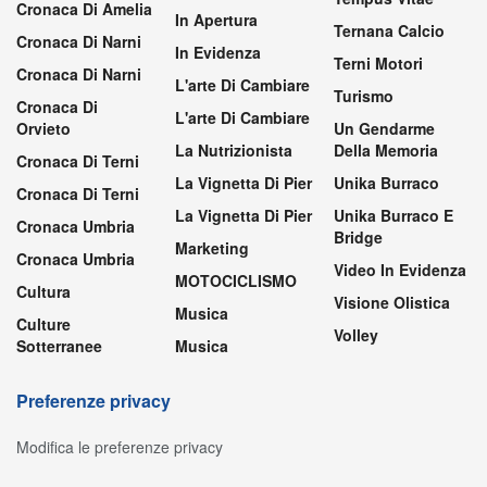
Cronaca Di Amelia
In Apertura
Ternana Calcio
Cronaca Di Narni
In Evidenza
Terni Motori
Cronaca Di Narni
L'arte Di Cambiare
Turismo
Cronaca Di
L'arte Di Cambiare
Orvieto
Un Gendarme
La Nutrizionista
Della Memoria
Cronaca Di Terni
La Vignetta Di Pier
Unika Burraco
Cronaca Di Terni
La Vignetta Di Pier
Unika Burraco E
Cronaca Umbria
Bridge
Marketing
Cronaca Umbria
Video In Evidenza
MOTOCICLISMO
Cultura
Visione Olistica
Musica
Culture
Volley
Sotterranee
Musica
Preferenze privacy
Modifica le preferenze privacy