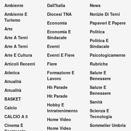
Ambiente
Dall'Italia
News
Ambiente E
Diocesi TNA
Notizie Di Terni
Turismo
Economia
Papaveri E Papere
Arte
Economia E
Politica
Arte A Terni
Sindacale
Politica E
Arte A Terni
Eventi
Sindacale
Arte E Cultura
Eventi E Fiere
Psicologicamente
Articoli Recenti
Fiere
Rubriche
Atletica
Formazione E
Salute E
Lavoro
Benessere
Attualità
Hit Parade
Salute E
Attualità
Benessere
Hit Parade
BASKET
Sanità
Hobby E
Calcio
Intrattenimento
Scienza E
CALCIO A 5
Tecnologia
Home Video
Cinema E
Sommelier Umbria
Home Video
Spettacolo