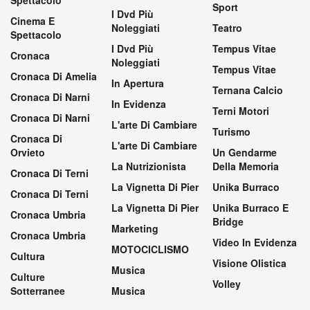
Sport
I Dvd Più
Cinema E
Noleggiati
Teatro
Spettacolo
I Dvd Più
Tempus Vitae
Cronaca
Noleggiati
Tempus Vitae
Cronaca Di Amelia
In Apertura
Ternana Calcio
Cronaca Di Narni
In Evidenza
Terni Motori
Cronaca Di Narni
L'arte Di Cambiare
Turismo
Cronaca Di
L'arte Di Cambiare
Orvieto
Un Gendarme
La Nutrizionista
Della Memoria
Cronaca Di Terni
La Vignetta Di Pier
Unika Burraco
Cronaca Di Terni
La Vignetta Di Pier
Unika Burraco E
Cronaca Umbria
Bridge
Marketing
Cronaca Umbria
Video In Evidenza
MOTOCICLISMO
Cultura
Visione Olistica
Musica
Culture
Volley
Sotterranee
Musica