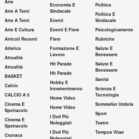
Arte
Economia E
Politica
Arte A Terni
Sindacale
Politica E
Arte A Terni
Eventi
Sindacale
Arte E Cultura
Eventi E Fiere
Psicologicamente
Articoli Recenti
Fiere
Rubriche
Atletica
Formazione E
Salute E
Lavoro
Benessere
Attualità
Hit Parade
Salute E
Attualità
Benessere
Hit Parade
BASKET
Sanità
Hobby E
Calcio
Intrattenimento
Scienza E
CALCIO A 5
Tecnologia
Home Video
Cinema E
Sommelier Umbria
Home Video
Spettacolo
Sport
I Dvd Più
Cinema E
Noleggiati
Teatro
Spettacolo
I Dvd Più
Tempus Vitae
Cronaca
Noleggiati