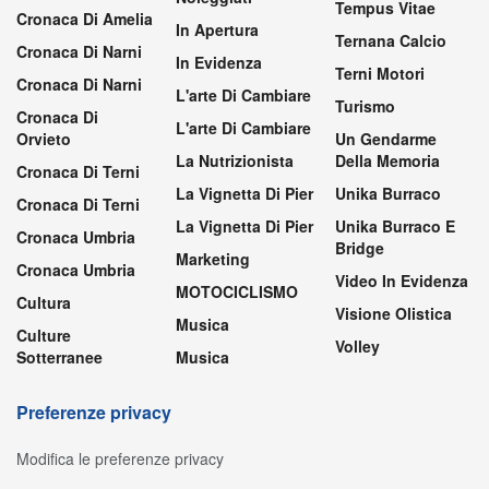
Tempus Vitae
Cronaca Di Amelia
In Apertura
Ternana Calcio
Cronaca Di Narni
In Evidenza
Terni Motori
Cronaca Di Narni
L'arte Di Cambiare
Turismo
Cronaca Di
L'arte Di Cambiare
Orvieto
Un Gendarme
La Nutrizionista
Della Memoria
Cronaca Di Terni
La Vignetta Di Pier
Unika Burraco
Cronaca Di Terni
La Vignetta Di Pier
Unika Burraco E
Cronaca Umbria
Bridge
Marketing
Cronaca Umbria
Video In Evidenza
MOTOCICLISMO
Cultura
Visione Olistica
Musica
Culture
Volley
Sotterranee
Musica
Preferenze privacy
Modifica le preferenze privacy