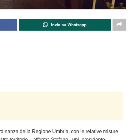
Invia su Whatsapp
ordinanza della Regione Umbria, con le relative misure
stro territorio – afferma
Stefano Lupi
, presidente