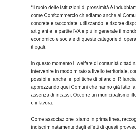
“
Il ruolo delle istituzioni di prossimità è indubb
come Confcommercio chiediamo anche ai Comuni e
concrete e raccordate, utilizzando le risorse dispon
artigiani e le partite IVA e più in generale il mo
economico e sociale di queste categorie di operato
illegali.
In questo momento il welfare di comunità cittadin
intervenire in modo mirato a livello territoriale,
possibile, anche le politiche di bilancio.
Rilanciam
apprezzando quei Comuni che hanno già fatto la lo
assenza di incassi. Occorre un municipalismo illu
chi lavora.
Come associazione siamo in prima linea, raccoglia
indiscriminatamente dagli effetti di questi provve