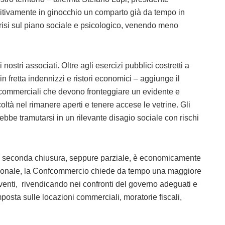
nitivamente in ginocchio un comparto già da tempo in
crisi sul piano sociale e psicologico, venendo meno
nostri associati. Oltre agli esercizi pubblici costretti a
 in fretta indennizzi e ristori economici – aggiunge il
tà commerciali che devono fronteggiare un evidente e
coltà nel rimanere aperti e tenere accese le vetrine. Gli
rebbe tramutarsi in un rilevante disagio sociale con rischi
a seconda chiusura, seppure parziale, è economicamente
 nazionale, la Confcommercio chiede da tempo una maggiore
enti, rivendicando nei confronti del governo adeguati e
mposta sulle locazioni commerciali, moratorie fiscali,