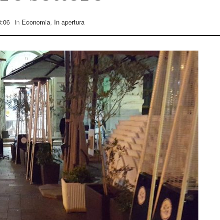
8:06
in
Economia
,
In apertura