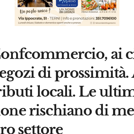
onfcommercio, ai ci
egozi di prossimità
ibuti locali. Le ult
one rischiano di met
ro settore