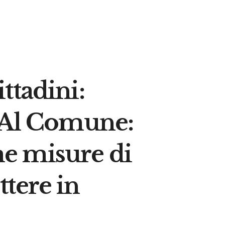
ttadini:
. Al Comune:
ime misure di
tere in