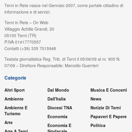
Terni in Rete nasce nel Gennaio 2007, come portale cittadino di
informazione e di servizi.
Terni in Rete – On Web
Villaggio Achille Grandi, 20
05100 Terni (TR)
P.IVA 01417770557
Contatti (+39) 335 7015948
Testata giornalistica Reg. Trib. di Terni il 05/06/09 al nr. 905 N.
07/09 – Direttore Responsabile: Marcello Guerrieri
Categorie
Altri Sport
Dal Mondo
Musica E Concerti
Ambiente
Dall'Italia
News
Ambiente E
Diocesi TNA
Notizie Di Terni
Turismo
Economia
Papaveri E Papere
Arte
Economia E
Politica
Arte A Terni
Sindacale