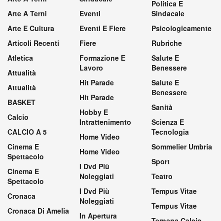
Politica E
Arte A Terni
Eventi
Sindacale
Arte E Cultura
Eventi E Fiere
Psicologicamente
Articoli Recenti
Fiere
Rubriche
Atletica
Formazione E
Salute E
Lavoro
Benessere
Attualità
Hit Parade
Salute E
Attualità
Benessere
Hit Parade
BASKET
Sanità
Hobby E
Calcio
Intrattenimento
Scienza E
CALCIO A 5
Tecnologia
Home Video
Cinema E
Sommelier Umbria
Home Video
Spettacolo
Sport
I Dvd Più
Cinema E
Noleggiati
Teatro
Spettacolo
I Dvd Più
Tempus Vitae
Cronaca
Noleggiati
Tempus Vitae
Cronaca Di Amelia
In Apertura
Ternana Calcio