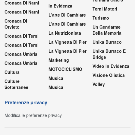
Cronaca Di Narni
In Evidenza
Terni Motori
Cronaca Di Narni
L'arte Di Cambiare
Turismo
Cronaca Di
L'arte Di Cambiare
Orvieto
Un Gendarme
La Nutrizionista
Della Memoria
Cronaca Di Terni
La Vignetta Di Pier
Unika Burraco
Cronaca Di Terni
La Vignetta Di Pier
Unika Burraco E
Cronaca Umbria
Bridge
Marketing
Cronaca Umbria
Video In Evidenza
MOTOCICLISMO
Cultura
Visione Olistica
Musica
Culture
Volley
Sotterranee
Musica
Preferenze privacy
Modifica le preferenze privacy