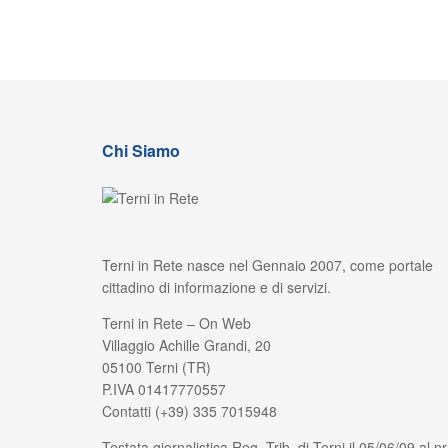
Chi Siamo
Terni in Rete nasce nel Gennaio 2007, come portale
cittadino di informazione e di servizi.
Terni in Rete – On Web
Villaggio Achille Grandi, 20
05100 Terni (TR)
P.IVA 01417770557
Contatti (+39) 335 7015948
Testata giornalistica Reg. Trib. di Terni il 05/06/09 al nr