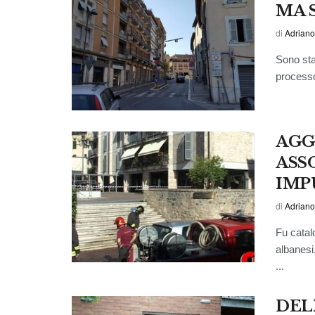
MA 
di
Adriano
Sono sta
processo 
AGG
ASS
IMP
di
Adriano
Fu catalo
albanesi
...
DEL