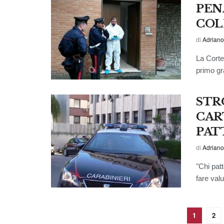
PEN
COL
di
Adriano
La Corte
primo gr
STR
CAR
PAT
di
Adriano
"Chi pat
fare valu
1
2