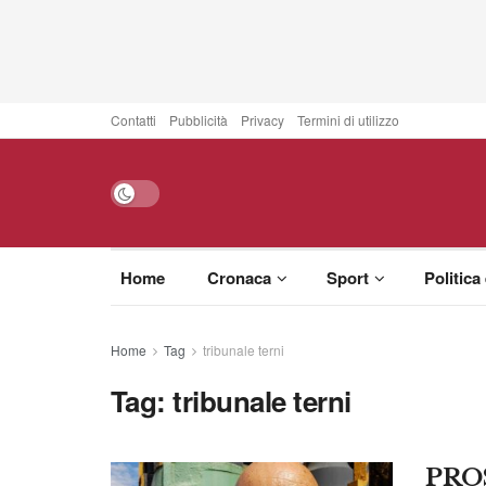
Contatti
Pubblicità
Privacy
Termini di utilizzo
Home
Cronaca
Sport
Politica
Home
Tag
tribunale terni
Tag:
tribunale terni
PRO