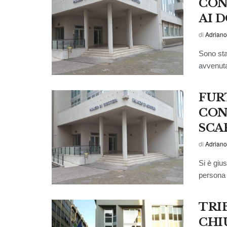
CON
AI 
di
Adriano
Sono sta
avvenuta 
FUR
CON
SCA
di
Adriano
Si è gius
persona o
TRI
CHI