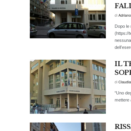
FAL
di
Adriano
Dopo le r
(https://
nessuna-
dell'eser
IL 
SOP
di
Claudia
“Uno degl
mettere a
RIS