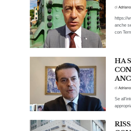
di
Adriano
https:/
anche se
con Terni
HA 
CON
ANC
di
Adriano
Se all'in
appropria
RISS