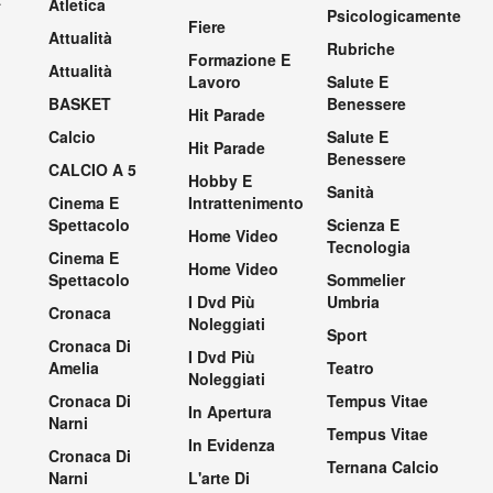
Atletica
Psicologicamente
Fiere
Attualità
Rubriche
Formazione E
Attualità
Lavoro
Salute E
BASKET
Benessere
Hit Parade
Calcio
Salute E
Hit Parade
Benessere
CALCIO A 5
Hobby E
Sanità
Cinema E
Intrattenimento
Spettacolo
Scienza E
Home Video
Tecnologia
Cinema E
Home Video
Spettacolo
Sommelier
I Dvd Più
Umbria
Cronaca
Noleggiati
Sport
Cronaca Di
I Dvd Più
Amelia
Teatro
Noleggiati
Cronaca Di
Tempus Vitae
In Apertura
Narni
Tempus Vitae
In Evidenza
Cronaca Di
Ternana Calcio
Narni
L'arte Di