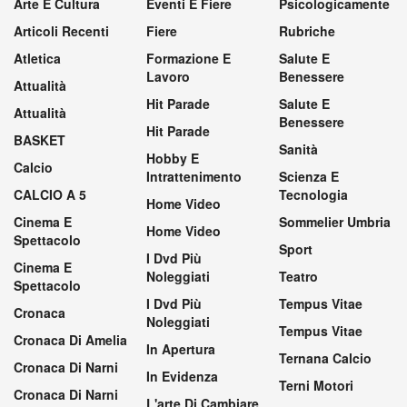
Arte E Cultura
Eventi E Fiere
Psicologicamente
Articoli Recenti
Fiere
Rubriche
Atletica
Formazione E
Salute E
Lavoro
Benessere
Attualità
Hit Parade
Salute E
Attualità
Benessere
Hit Parade
BASKET
Sanità
Hobby E
Calcio
Intrattenimento
Scienza E
CALCIO A 5
Tecnologia
Home Video
Cinema E
Sommelier Umbria
Home Video
Spettacolo
Sport
I Dvd Più
Cinema E
Noleggiati
Teatro
Spettacolo
I Dvd Più
Tempus Vitae
Cronaca
Noleggiati
Tempus Vitae
Cronaca Di Amelia
In Apertura
Ternana Calcio
Cronaca Di Narni
In Evidenza
Terni Motori
Cronaca Di Narni
L'arte Di Cambiare