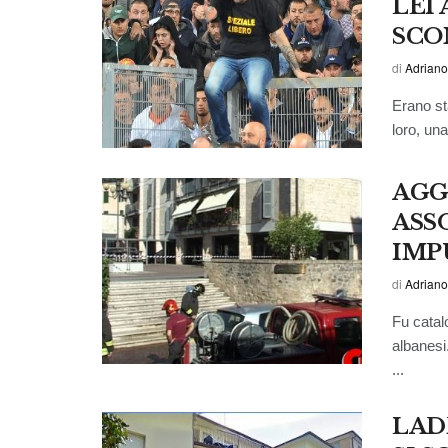
LEI 
SCO
di
Adriano
Erano sta
loro, una
AGG
ASS
IMP
di
Adriano
Fu catalo
albanesi
...
LAD