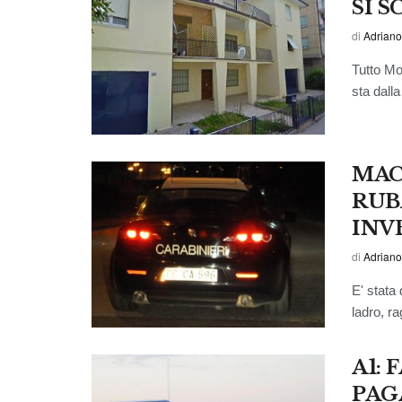
SI 
di
Adriano
Tutto Mo
sta dalla
MAC
RUB
INV
di
Adriano
E' stata 
ladro, ra
A1:
PAG