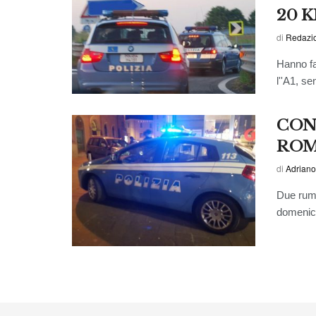
20 K
di
Redazi
Hanno fa
l''A1, se
CON
ROM
di
Adriano
Due rume
domenica