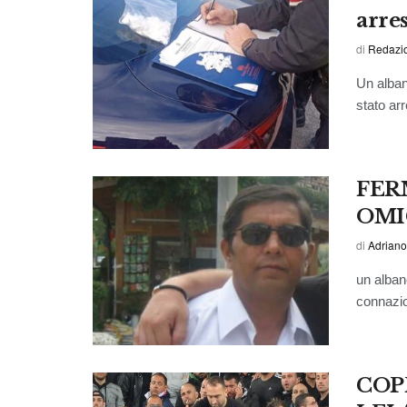
arre
di
Redazio
Un albane
stato arr
FER
OMI
di
Adriano
un albane
connazio
COP