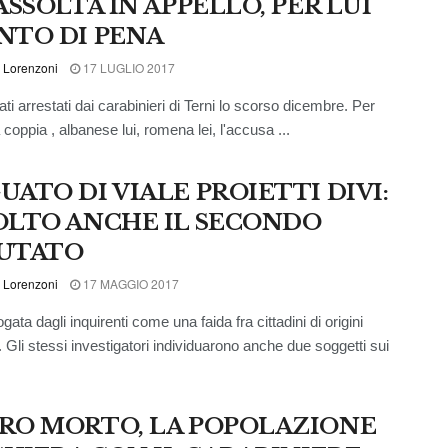
ASSOLTA IN APPELLO, PER LUI
NTO DI PENA
 Lorenzoni
17 LUGLIO 2017
ti arrestati dai carabinieri di Terni lo scorso dicembre. Per
 coppia , albanese lui, romena lei, l'accusa ...
UATO DI VIALE PROIETTI DIVI:
OLTO ANCHE IL SECONDO
UTATO
 Lorenzoni
17 MAGGIO 2017
gata dagli inquirenti come una faida fra cittadini di origini
. Gli stessi investigatori individuarono anche due soggetti sui
RO MORTO, LA POPOLAZIONE