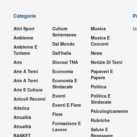
Categorie
P
Altri Sport
Culture
Musica
Mo
Sotterranee
Ambiente
Musica E
Dal Mondo
Concerti
Ambiente E
Turismo
Dall'Italia
News
Arte
Diocesi TNA
Notizie Di Terni
Arte A Terni
Economia
Papaveri E
Papere
Arte A Terni
Economia E
Sindacale
Politica
Arte E Cultura
Eventi
Politica E
Articoli Recenti
Sindacale
Eventi E Fiere
.
Atletica
Psicologicamente
Fiere
Attualità
Rubriche
Formazione E
Attualità
Lavoro
Salute E
BASKET
Benessere