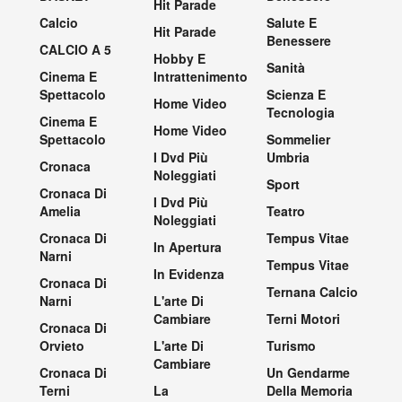
Hit Parade
Calcio
Salute E
Hit Parade
Benessere
CALCIO A 5
Hobby E
Sanità
Cinema E
Intrattenimento
Spettacolo
Scienza E
Home Video
Tecnologia
Cinema E
Home Video
Spettacolo
Sommelier
I Dvd Più
Umbria
Cronaca
Noleggiati
Sport
Cronaca Di
I Dvd Più
Amelia
Teatro
Noleggiati
Cronaca Di
Tempus Vitae
In Apertura
Narni
Tempus Vitae
In Evidenza
Cronaca Di
Ternana Calcio
Narni
L'arte Di
Cambiare
Terni Motori
Cronaca Di
Orvieto
L'arte Di
Turismo
Cambiare
Cronaca Di
Un Gendarme
Terni
La
Della Memoria