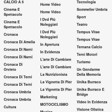
CALCIO A 5
Tecnologia
Home Video
Cinema E
Sommelier Umbria
Home Video
Spettacolo
Sport
I Dvd Più
Cinema E
Noleggiati
Teatro
Spettacolo
I Dvd Più
Tempus Vitae
Cronaca
Noleggiati
Tempus Vitae
Cronaca Di Amelia
In Apertura
Ternana Calcio
Cronaca Di Narni
In Evidenza
Terni Motori
Cronaca Di Narni
L'arte Di Cambiare
Turismo
Cronaca Di
L'arte Di Cambiare
Orvieto
Un Gendarme
La Nutrizionista
Della Memoria
Cronaca Di Terni
La Vignetta Di Pier
Unika Burraco
Cronaca Di Terni
La Vignetta Di Pier
Unika Burraco E
Cronaca Umbria
Bridge
Marketing
Cronaca Umbria
Video In Evidenza
MOTOCICLISMO
Cultura
Visione Olistica
Musica