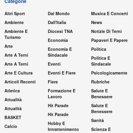
Categorie
Altri Sport
Dal Mondo
Musica E Concerti
Ambiente
Dall'Italia
News
Ambiente E
Diocesi TNA
Notizie Di Terni
Turismo
Economia
Papaveri E Papere
Arte
Economia E
Politica
Arte A Terni
Sindacale
Politica E
Arte A Terni
Eventi
Sindacale
Arte E Cultura
Eventi E Fiere
Psicologicamente
Articoli Recenti
Fiere
Rubriche
Atletica
Formazione E
Salute E
Lavoro
Benessere
Attualità
Hit Parade
Salute E
Attualità
Benessere
Hit Parade
BASKET
Sanità
Hobby E
Calcio
Intrattenimento
Scienza E