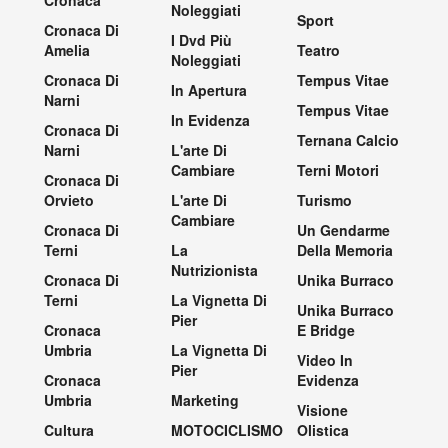
Noleggiati
Sport
Cronaca Di
I Dvd Più
Amelia
Teatro
Noleggiati
Cronaca Di
Tempus Vitae
In Apertura
Narni
Tempus Vitae
In Evidenza
Cronaca Di
Ternana Calcio
Narni
L'arte Di
Cambiare
Terni Motori
Cronaca Di
Orvieto
L'arte Di
Turismo
Cambiare
Cronaca Di
Un Gendarme
Terni
La
Della Memoria
Nutrizionista
Cronaca Di
Unika Burraco
Terni
La Vignetta Di
Unika Burraco
Pier
Cronaca
E Bridge
Umbria
La Vignetta Di
Video In
Pier
Cronaca
Evidenza
Umbria
Marketing
Visione
Cultura
MOTOCICLISMO
Olistica