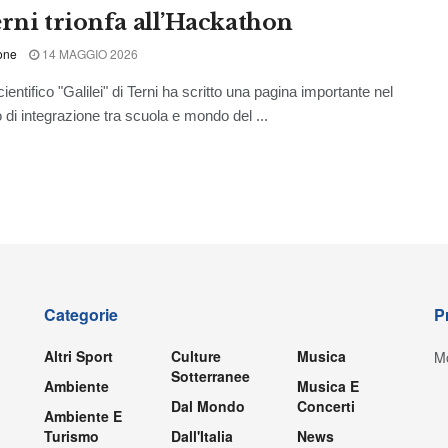
erni trionfa all’Hackathon
one
14 MAGGIO 2026
scientifico "Galilei" di Terni ha scritto una pagina importante nel
 di integrazione tra scuola e mondo del ...
Categorie
P
Altri Sport
Culture
Musica
Mo
Sotterranee
Ambiente
Musica E
Dal Mondo
Concerti
Ambiente E
Turismo
Dall'Italia
News