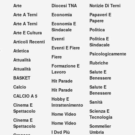
Arte
Diocesi TNA
Notizie Di Terni
Arte A Terni
Economia
Papaveri E
Papere
Arte A Terni
Economia E
Sindacale
Politica
Arte E Cultura
Eventi
Politica E
Articoli Recenti
Sindacale
Eventi E Fiere
.
Atletica
Psicologicamente
Fiere
Attualità
Rubriche
Formazione E
Attualità
Lavoro
Salute E
BASKET
Benessere
Hit Parade
Calcio
Salute E
Hit Parade
Benessere
CALCIO A 5
Hobby E
Sanità
Cinema E
Intrattenimento
Spettacolo
Scienza E
Home Video
Tecnologia
Cinema E
Home Video
Spettacolo
Sommelier
I Dvd Più
Umbria
Cronaca