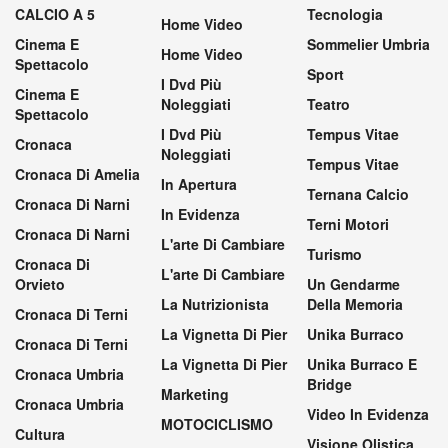
CALCIO A 5
Tecnologia
Home Video
Cinema E
Sommelier Umbria
Home Video
Spettacolo
Sport
I Dvd Più
Cinema E
Noleggiati
Teatro
Spettacolo
I Dvd Più
Tempus Vitae
Cronaca
Noleggiati
Tempus Vitae
Cronaca Di Amelia
In Apertura
Ternana Calcio
Cronaca Di Narni
In Evidenza
Terni Motori
Cronaca Di Narni
L'arte Di Cambiare
Turismo
Cronaca Di
L'arte Di Cambiare
Orvieto
Un Gendarme
La Nutrizionista
Della Memoria
Cronaca Di Terni
La Vignetta Di Pier
Unika Burraco
Cronaca Di Terni
La Vignetta Di Pier
Unika Burraco E
Cronaca Umbria
Bridge
Marketing
Cronaca Umbria
Video In Evidenza
MOTOCICLISMO
Cultura
Visione Olistica