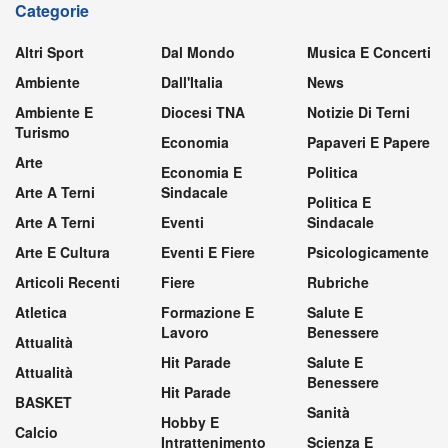
Categorie
Altri Sport
Dal Mondo
Musica E Concerti
Ambiente
Dall'Italia
News
Ambiente E
Diocesi TNA
Notizie Di Terni
Turismo
Economia
Papaveri E Papere
Arte
Economia E
Politica
Arte A Terni
Sindacale
Politica E
Arte A Terni
Eventi
Sindacale
Arte E Cultura
Eventi E Fiere
Psicologicamente
Articoli Recenti
Fiere
Rubriche
Atletica
Formazione E
Salute E
Lavoro
Benessere
Attualità
Hit Parade
Salute E
Attualità
Benessere
Hit Parade
BASKET
Sanità
Hobby E
Calcio
Intrattenimento
Scienza E