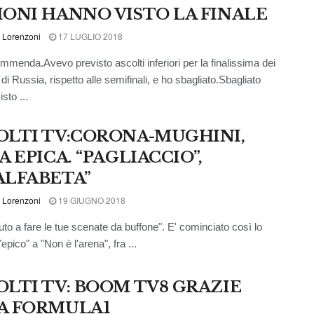
IONI HANNO VISTO LA FINALE
 Lorenzoni
17 LUGLIO 2018
mmenda.Avevo previsto ascolti inferiori per la finalissima dei
di Russia, rispetto alle semifinali, e ho sbagliato.Sbagliato
isto ...
OLTI TV:CORONA-MUGHINI,
A EPICA. “PAGLIACCIO”,
ALFABETA”
 Lorenzoni
19 GIUGNO 2018
uto a fare le tue scenate da buffone". E' cominciato così lo
epico" a "Non è l'arena", fra ...
OLTI TV: BOOM TV8 GRAZIE
A FORMULA1