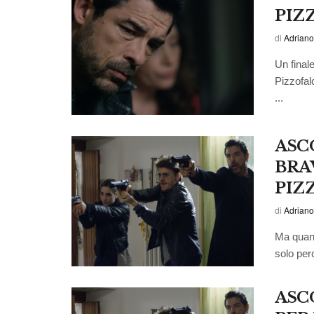
PIZ
di
Adriano
Un final
Pizzofal
...
ASC
BRAV
PIZ
di
Adriano
Ma quant
solo perc
ASC