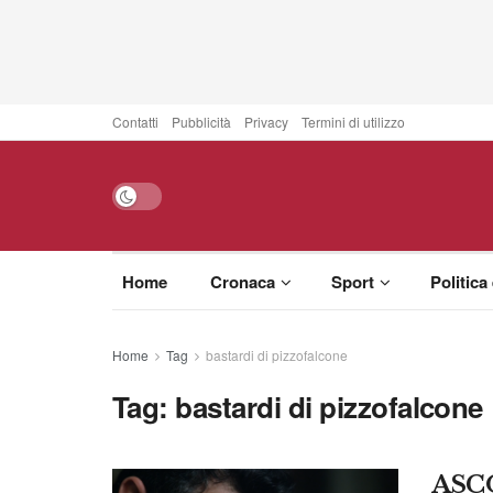
Contatti
Pubblicità
Privacy
Termini di utilizzo
Home
Cronaca
Sport
Politica
Home
Tag
bastardi di pizzofalcone
Tag:
bastardi di pizzofalcone
ASC