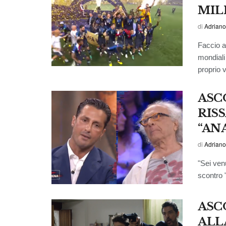
MIL
di
Adriano
Faccio a
mondiali 
proprio v
ASC
RISS
“AN
di
Adriano
"Sei ven
scontro "
ASC
ALL