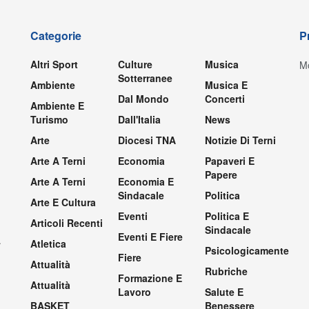
Categorie
P
Altri Sport
Culture
Musica
Mo
Sotterranee
Ambiente
Musica E
Dal Mondo
Concerti
Ambiente E
Turismo
Dall'Italia
News
Arte
Diocesi TNA
Notizie Di Terni
Arte A Terni
Economia
Papaveri E
Papere
Arte A Terni
Economia E
Sindacale
Politica
Arte E Cultura
Eventi
Politica E
Articoli Recenti
Sindacale
Eventi E Fiere
.
Atletica
Psicologicamente
Fiere
Attualità
Rubriche
Formazione E
Attualità
Lavoro
Salute E
BASKET
Benessere