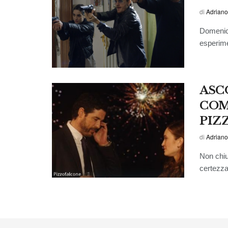
di
Adriano
Domenica
esperimen
ASC
COM
PIZ
di
Adriano
Non chiu
certezza