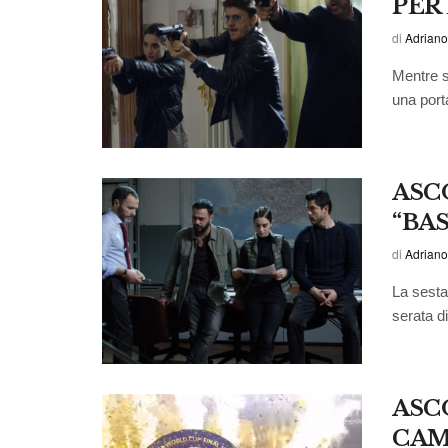
PER
di
Adriano
Mentre so
una porta
ASCO
“BA
di
Adriano
La sesta 
serata d
ASCO
CAM