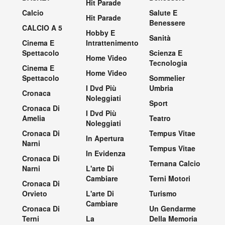
Hit Parade
Calcio
Salute E
Hit Parade
Benessere
CALCIO A 5
Hobby E
Sanità
Cinema E
Intrattenimento
Spettacolo
Scienza E
Home Video
Tecnologia
Cinema E
Home Video
Spettacolo
Sommelier
I Dvd Più
Umbria
Cronaca
Noleggiati
Sport
Cronaca Di
I Dvd Più
Amelia
Teatro
Noleggiati
Cronaca Di
Tempus Vitae
In Apertura
Narni
Tempus Vitae
In Evidenza
Cronaca Di
Ternana Calcio
Narni
L'arte Di
Cambiare
Terni Motori
Cronaca Di
Orvieto
L'arte Di
Turismo
Cambiare
Cronaca Di
Un Gendarme
Terni
La
Della Memoria