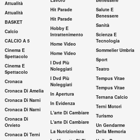
Lavoro
Benessere
Attualità
Hit Parade
Salute E
Attualità
Benessere
Hit Parade
BASKET
Sanità
Hobby E
Calcio
Intrattenimento
Scienza E
CALCIO A 5
Tecnologia
Home Video
Cinema E
Sommelier Umbria
Home Video
Spettacolo
Sport
I Dvd Più
Cinema E
Noleggiati
Teatro
Spettacolo
I Dvd Più
Tempus Vitae
Cronaca
Noleggiati
Tempus Vitae
Cronaca Di Amelia
In Apertura
Ternana Calcio
Cronaca Di Narni
In Evidenza
Terni Motori
Cronaca Di Narni
L'arte Di Cambiare
Turismo
Cronaca Di
L'arte Di Cambiare
Orvieto
Un Gendarme
La Nutrizionista
Della Memoria
Cronaca Di Terni