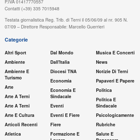
P.IVA 01417770557
Contatti (+39) 335 7015948
Testata giornalistica Reg. Trib. di Terni il 05/06/09 al nr. 905 N.
07/09 – Direttore Responsabile: Marcello Guerrieri
Categorie
Altri Sport
Dal Mondo
Musica E Concerti
Ambiente
Dall'Italia
News
Ambiente E
Diocesi TNA
Notizie Di Terni
Turismo
Economia
Papaveri E Papere
Arte
Economia E
Politica
Arte A Terni
Sindacale
Politica E
Arte A Terni
Eventi
Sindacale
Arte E Cultura
Eventi E Fiere
Psicologicamente
Articoli Recenti
Fiere
Rubriche
Atletica
Formazione E
Salute E