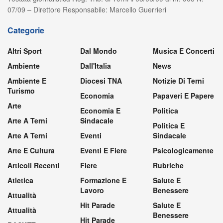
07/09 – Direttore Responsabile: Marcello Guerrieri
Categorie
Altri Sport
Dal Mondo
Musica E Concerti
Ambiente
Dall'Italia
News
Ambiente E
Diocesi TNA
Notizie Di Terni
Turismo
Economia
Papaveri E Papere
Arte
Economia E
Politica
Arte A Terni
Sindacale
Politica E
Arte A Terni
Eventi
Sindacale
Arte E Cultura
Eventi E Fiere
Psicologicamente
Articoli Recenti
Fiere
Rubriche
Atletica
Formazione E
Salute E
Lavoro
Benessere
Attualità
Hit Parade
Salute E
Attualità
Benessere
Hit Parade