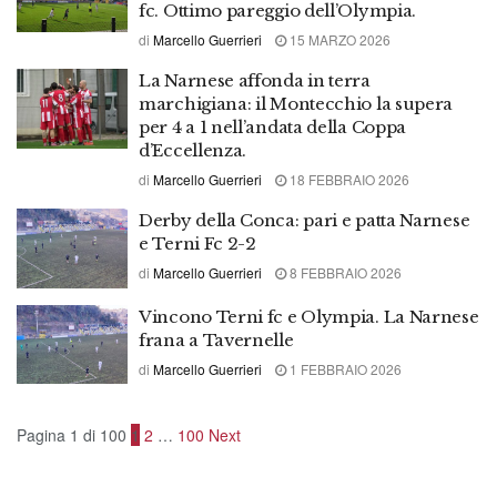
fc. Ottimo pareggio dell’Olympia.
di
Marcello Guerrieri
15 MARZO 2026
La Narnese affonda in terra
marchigiana: il Montecchio la supera
per 4 a 1 nell’andata della Coppa
d’Eccellenza.
di
Marcello Guerrieri
18 FEBBRAIO 2026
Derby della Conca: pari e patta Narnese
e Terni Fc 2-2
di
Marcello Guerrieri
8 FEBBRAIO 2026
Vincono Terni fc e Olympia. La Narnese
frana a Tavernelle
di
Marcello Guerrieri
1 FEBBRAIO 2026
Pagina 1 di 100
1
2
…
100
Next