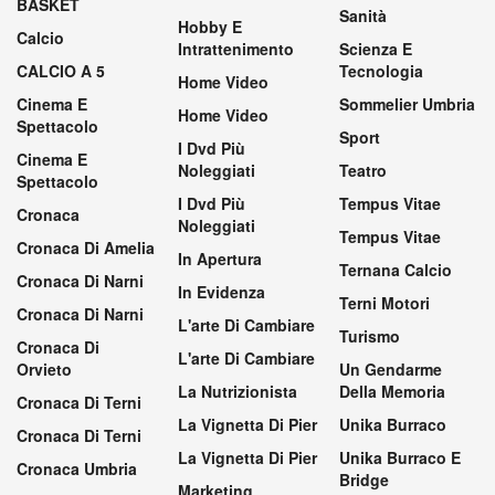
BASKET
Sanità
Hobby E
Calcio
Intrattenimento
Scienza E
CALCIO A 5
Tecnologia
Home Video
Cinema E
Sommelier Umbria
Home Video
Spettacolo
Sport
I Dvd Più
Cinema E
Noleggiati
Teatro
Spettacolo
I Dvd Più
Tempus Vitae
Cronaca
Noleggiati
Tempus Vitae
Cronaca Di Amelia
In Apertura
Ternana Calcio
Cronaca Di Narni
In Evidenza
Terni Motori
Cronaca Di Narni
L'arte Di Cambiare
Turismo
Cronaca Di
L'arte Di Cambiare
Orvieto
Un Gendarme
La Nutrizionista
Della Memoria
Cronaca Di Terni
La Vignetta Di Pier
Unika Burraco
Cronaca Di Terni
La Vignetta Di Pier
Unika Burraco E
Cronaca Umbria
Bridge
Marketing