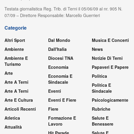
Testata giornalistica Reg. Trib. di Terni il 05/06/09 al nr. 905 N.
07/09 – Direttore Responsabile: Marcello Guerrieri
Categorie
Altri Sport
Dal Mondo
Musica E Concerti
Ambiente
Dall'Italia
News
Ambiente E
Diocesi TNA
Notizie Di Terni
Turismo
Economia
Papaveri E Papere
Arte
Economia E
Politica
Arte A Terni
Sindacale
Politica E
Arte A Terni
Eventi
Sindacale
Arte E Cultura
Eventi E Fiere
Psicologicamente
Articoli Recenti
Fiere
Rubriche
Atletica
Formazione E
Salute E
Lavoro
Benessere
Attualità
Hit Parade
Salute E