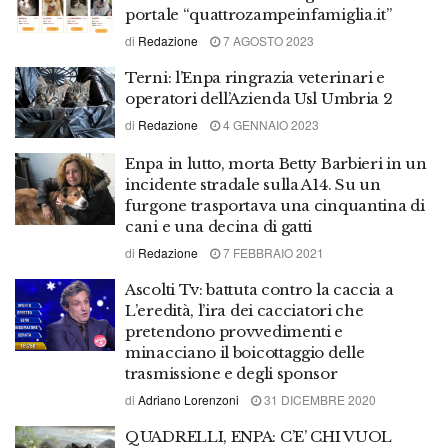
portale “quattrozampeinfamiglia.it”
di
Redazione
7 AGOSTO 2023
Terni: l’Enpa ringrazia veterinari e
operatori dell’Azienda Usl Umbria 2
di
Redazione
4 GENNAIO 2023
Enpa in lutto, morta Betty Barbieri in un
incidente stradale sulla A14. Su un
furgone trasportava una cinquantina di
cani e una decina di gatti
di
Redazione
7 FEBBRAIO 2021
Ascolti Tv: battuta contro la caccia a
L’eredità, l’ira dei cacciatori che
pretendono provvedimenti e
minacciano il boicottaggio delle
trasmissione e degli sponsor
di
Adriano Lorenzoni
31 DICEMBRE 2020
QUADRELLI, ENPA: C’E’ CHI VUOL