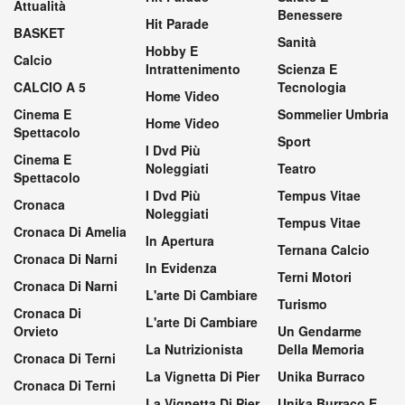
Attualità
Benessere
Hit Parade
BASKET
Sanità
Hobby E
Calcio
Intrattenimento
Scienza E
CALCIO A 5
Tecnologia
Home Video
Cinema E
Sommelier Umbria
Home Video
Spettacolo
Sport
I Dvd Più
Cinema E
Noleggiati
Teatro
Spettacolo
I Dvd Più
Tempus Vitae
Cronaca
Noleggiati
Tempus Vitae
Cronaca Di Amelia
In Apertura
Ternana Calcio
Cronaca Di Narni
In Evidenza
Terni Motori
Cronaca Di Narni
L'arte Di Cambiare
Turismo
Cronaca Di
L'arte Di Cambiare
Orvieto
Un Gendarme
La Nutrizionista
Della Memoria
Cronaca Di Terni
La Vignetta Di Pier
Unika Burraco
Cronaca Di Terni
La Vignetta Di Pier
Unika Burraco E