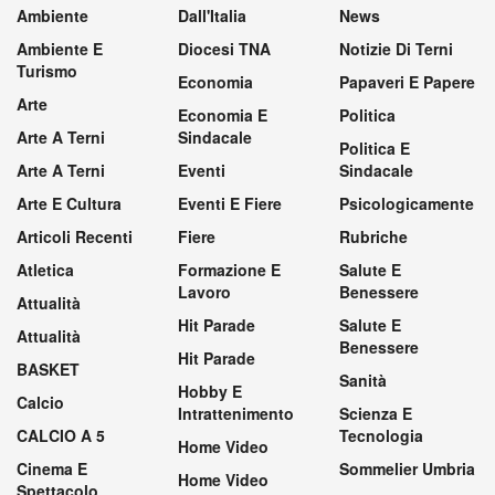
Ambiente
Dall'Italia
News
Ambiente E
Diocesi TNA
Notizie Di Terni
Turismo
Economia
Papaveri E Papere
Arte
Economia E
Politica
Arte A Terni
Sindacale
Politica E
Arte A Terni
Eventi
Sindacale
Arte E Cultura
Eventi E Fiere
Psicologicamente
Articoli Recenti
Fiere
Rubriche
Atletica
Formazione E
Salute E
Lavoro
Benessere
Attualità
Hit Parade
Salute E
Attualità
Benessere
Hit Parade
BASKET
Sanità
Hobby E
Calcio
Intrattenimento
Scienza E
CALCIO A 5
Tecnologia
Home Video
Cinema E
Sommelier Umbria
Home Video
Spettacolo