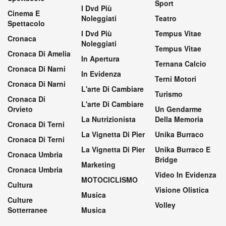
Sport
I Dvd Più
Cinema E
Noleggiati
Teatro
Spettacolo
I Dvd Più
Tempus Vitae
Cronaca
Noleggiati
Tempus Vitae
Cronaca Di Amelia
In Apertura
Ternana Calcio
Cronaca Di Narni
In Evidenza
Terni Motori
Cronaca Di Narni
L'arte Di Cambiare
Turismo
Cronaca Di
L'arte Di Cambiare
Orvieto
Un Gendarme
La Nutrizionista
Della Memoria
Cronaca Di Terni
La Vignetta Di Pier
Unika Burraco
Cronaca Di Terni
La Vignetta Di Pier
Unika Burraco E
Cronaca Umbria
Bridge
Marketing
Cronaca Umbria
Video In Evidenza
MOTOCICLISMO
Cultura
Visione Olistica
Musica
Culture
Volley
Sotterranee
Musica