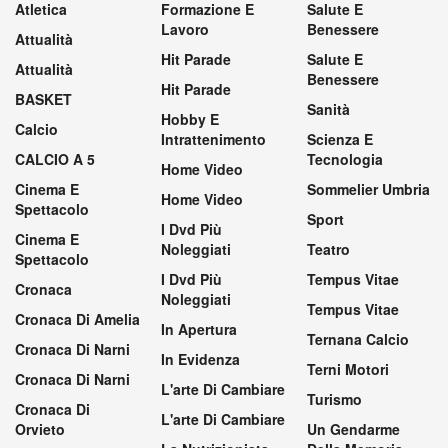
Atletica
Formazione E
Salute E
Lavoro
Benessere
Attualità
Hit Parade
Salute E
Attualità
Benessere
Hit Parade
BASKET
Sanità
Hobby E
Calcio
Intrattenimento
Scienza E
CALCIO A 5
Tecnologia
Home Video
Cinema E
Sommelier Umbria
Home Video
Spettacolo
Sport
I Dvd Più
Cinema E
Noleggiati
Teatro
Spettacolo
I Dvd Più
Tempus Vitae
Cronaca
Noleggiati
Tempus Vitae
Cronaca Di Amelia
In Apertura
Ternana Calcio
Cronaca Di Narni
In Evidenza
Terni Motori
Cronaca Di Narni
L'arte Di Cambiare
Turismo
Cronaca Di
L'arte Di Cambiare
Orvieto
Un Gendarme