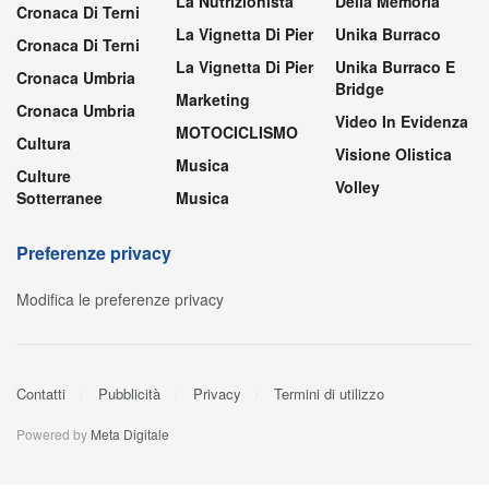
La Nutrizionista
Della Memoria
Cronaca Di Terni
La Vignetta Di Pier
Unika Burraco
Cronaca Di Terni
La Vignetta Di Pier
Unika Burraco E
Cronaca Umbria
Bridge
Marketing
Cronaca Umbria
Video In Evidenza
MOTOCICLISMO
Cultura
Visione Olistica
Musica
Culture
Volley
Sotterranee
Musica
Preferenze privacy
Modifica le preferenze privacy
Contatti
Pubblicità
Privacy
Termini di utilizzo
Powered by
Meta Digitale