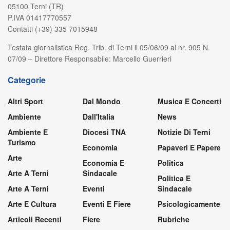
05100 Terni (TR)
P.IVA 01417770557
Contatti (+39) 335 7015948
Testata giornalistica Reg. Trib. di Terni il 05/06/09 al nr. 905 N.
07/09 – Direttore Responsabile: Marcello Guerrieri
Categorie
Altri Sport
Dal Mondo
Musica E Concerti
Ambiente
Dall'Italia
News
Ambiente E
Diocesi TNA
Notizie Di Terni
Turismo
Economia
Papaveri E Papere
Arte
Economia E
Politica
Arte A Terni
Sindacale
Politica E
Arte A Terni
Eventi
Sindacale
Arte E Cultura
Eventi E Fiere
Psicologicamente
Articoli Recenti
Fiere
Rubriche