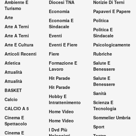
Ambiente E
Diocesi TNA
Notizie Di Terni
Turismo
Economia
Papaveri E Papere
Arte
Economia E
Politica
Arte A Terni
Sindacale
Politica E
Arte A Terni
Eventi
Sindacale
Arte E Cultura
Eventi E Fiere
Psicologicamente
Articoli Recenti
Fiere
Rubriche
Atletica
Formazione E
Salute E
Lavoro
Benessere
Attualità
Hit Parade
Salute E
Attualità
Benessere
Hit Parade
BASKET
Sanità
Hobby E
Calcio
Intrattenimento
Scienza E
CALCIO A 5
Tecnologia
Home Video
Cinema E
Sommelier Umbria
Home Video
Spettacolo
Sport
I Dvd Più
Cinema E
Noleggiati
Teatro