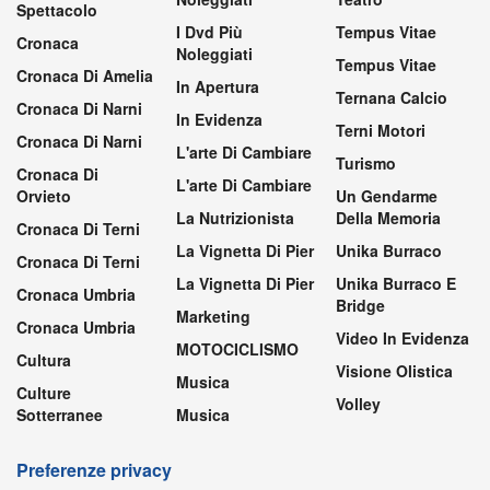
Spettacolo
I Dvd Più
Tempus Vitae
Cronaca
Noleggiati
Tempus Vitae
Cronaca Di Amelia
In Apertura
Ternana Calcio
Cronaca Di Narni
In Evidenza
Terni Motori
Cronaca Di Narni
L'arte Di Cambiare
Turismo
Cronaca Di
L'arte Di Cambiare
Orvieto
Un Gendarme
La Nutrizionista
Della Memoria
Cronaca Di Terni
La Vignetta Di Pier
Unika Burraco
Cronaca Di Terni
La Vignetta Di Pier
Unika Burraco E
Cronaca Umbria
Bridge
Marketing
Cronaca Umbria
Video In Evidenza
MOTOCICLISMO
Cultura
Visione Olistica
Musica
Culture
Volley
Sotterranee
Musica
Preferenze privacy