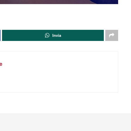
Invia
e