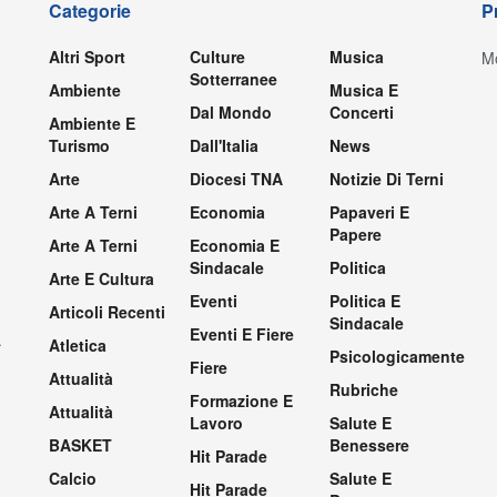
Categorie
P
Altri Sport
Culture
Musica
Mo
Sotterranee
Ambiente
Musica E
Dal Mondo
Concerti
Ambiente E
Turismo
Dall'Italia
News
Arte
Diocesi TNA
Notizie Di Terni
Arte A Terni
Economia
Papaveri E
Papere
Arte A Terni
Economia E
Sindacale
Politica
Arte E Cultura
Eventi
Politica E
Articoli Recenti
Sindacale
Eventi E Fiere
.
Atletica
Psicologicamente
Fiere
Attualità
Rubriche
Formazione E
Attualità
Lavoro
Salute E
BASKET
Benessere
Hit Parade
Calcio
Salute E
Hit Parade