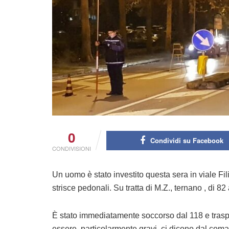
0
Condividi su Facebook
CONDIVISIONI
Un uomo è stato investito questa sera in viale Fil
strisce pedonali. Su tratta di M.Z., ternano , di 82
È stato immediatamente soccorso dal 118 e trasp
essere particolarmente gravi, ci dicono dal com