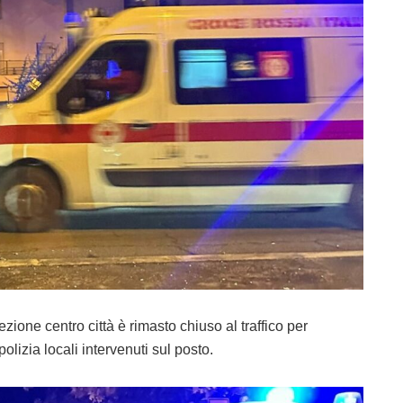
rezione centro città è rimasto chiuso al traffico per
polizia locali intervenuti sul posto.