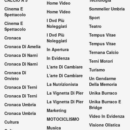
Home Video
Cinema E
Sommelier Umbria
Home Video
Spettacolo
Sport
I Dvd Più
Cinema E
Noleggiati
Teatro
Spettacolo
I Dvd Più
Tempus Vitae
Cronaca
Noleggiati
Tempus Vitae
Cronaca Di Amelia
In Apertura
Ternana Calcio
Cronaca Di Narni
In Evidenza
Terni Motori
Cronaca Di Narni
L'arte Di Cambiare
Turismo
Cronaca Di
L'arte Di Cambiare
Orvieto
Un Gendarme
La Nutrizionista
Della Memoria
Cronaca Di Terni
La Vignetta Di Pier
Unika Burraco
Cronaca Di Terni
La Vignetta Di Pier
Unika Burraco E
Cronaca Umbria
Bridge
Marketing
Cronaca Umbria
Video In Evidenza
MOTOCICLISMO
Cultura
Visione Olistica
Musica