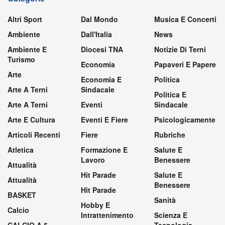
Altri Sport
Dal Mondo
Musica E Concerti
Ambiente
Dall'Italia
News
Ambiente E
Diocesi TNA
Notizie Di Terni
Turismo
Economia
Papaveri E Papere
Arte
Economia E
Politica
Arte A Terni
Sindacale
Politica E
Arte A Terni
Eventi
Sindacale
Arte E Cultura
Eventi E Fiere
Psicologicamente
Articoli Recenti
Fiere
Rubriche
Atletica
Formazione E
Salute E
Lavoro
Benessere
Attualità
Hit Parade
Salute E
Attualità
Benessere
Hit Parade
BASKET
Sanità
Hobby E
Calcio
Intrattenimento
Scienza E
CALCIO A 5
Tecnologia