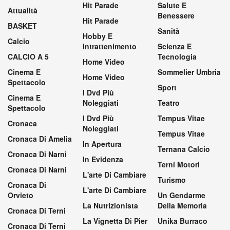
Hit Parade
Salute E
Attualità
Benessere
Hit Parade
BASKET
Sanità
Hobby E
Calcio
Intrattenimento
Scienza E
CALCIO A 5
Tecnologia
Home Video
Cinema E
Sommelier Umbria
Home Video
Spettacolo
Sport
I Dvd Più
Cinema E
Noleggiati
Teatro
Spettacolo
I Dvd Più
Tempus Vitae
Cronaca
Noleggiati
Tempus Vitae
Cronaca Di Amelia
In Apertura
Ternana Calcio
Cronaca Di Narni
In Evidenza
Terni Motori
Cronaca Di Narni
L'arte Di Cambiare
Turismo
Cronaca Di
L'arte Di Cambiare
Orvieto
Un Gendarme
La Nutrizionista
Della Memoria
Cronaca Di Terni
La Vignetta Di Pier
Unika Burraco
Cronaca Di Terni