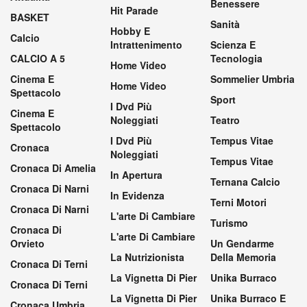
Benessere
Hit Parade
BASKET
Sanità
Hobby E
Calcio
Intrattenimento
Scienza E
CALCIO A 5
Tecnologia
Home Video
Cinema E
Sommelier Umbria
Home Video
Spettacolo
Sport
I Dvd Più
Cinema E
Noleggiati
Teatro
Spettacolo
I Dvd Più
Tempus Vitae
Cronaca
Noleggiati
Tempus Vitae
Cronaca Di Amelia
In Apertura
Ternana Calcio
Cronaca Di Narni
In Evidenza
Terni Motori
Cronaca Di Narni
L'arte Di Cambiare
Turismo
Cronaca Di
L'arte Di Cambiare
Orvieto
Un Gendarme
La Nutrizionista
Della Memoria
Cronaca Di Terni
La Vignetta Di Pier
Unika Burraco
Cronaca Di Terni
La Vignetta Di Pier
Unika Burraco E
Cronaca Umbria