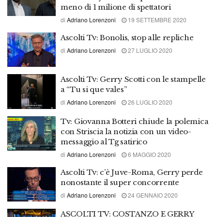
meno di 1 milione di spettatori
di
Adriano Lorenzoni
19 SETTEMBRE 2020
Ascolti Tv: Bonolis, stop alle repliche
di
Adriano Lorenzoni
27 LUGLIO 2020
Ascolti Tv: Gerry Scotti con le stampelle
a “Tu si que vales”
di
Adriano Lorenzoni
26 LUGLIO 2020
Tv: Giovanna Botteri chiude la polemica
con Striscia la notizia con un video-
messaggio al Tg satirico
di
Adriano Lorenzoni
6 MAGGIO 2020
Ascolti Tv: c’è Juve-Roma, Gerry perde
nonostante il super concorrente
di
Adriano Lorenzoni
24 GENNAIO 2020
ASCOLTI TV: COSTANZO E GERRY