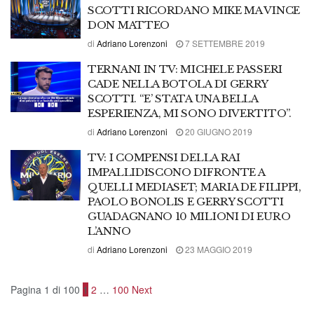
SCOTTI RICORDANO MIKE MA VINCE
DON MATTEO
di
Adriano Lorenzoni
7 SETTEMBRE 2019
TERNANI IN TV: MICHELE PASSERI
CADE NELLA BOTOLA DI GERRY
SCOTTI. “E’ STATA UNA BELLA
ESPERIENZA, MI SONO DIVERTITO”.
di
Adriano Lorenzoni
20 GIUGNO 2019
TV: I COMPENSI DELLA RAI
IMPALLIDISCONO DIFRONTE A
QUELLI MEDIASET; MARIA DE FILIPPI,
PAOLO BONOLIS E GERRY SCOTTI
GUADAGNANO 10 MILIONI DI EURO
L’ANNO
di
Adriano Lorenzoni
23 MAGGIO 2019
Pagina 1 di 100
1
2
…
100
Next