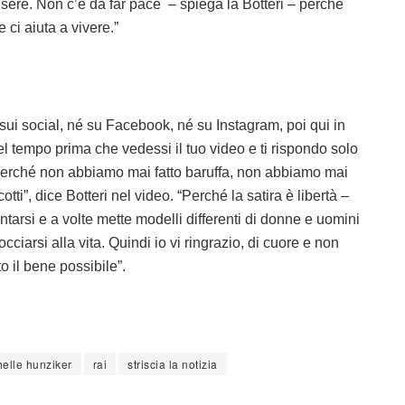
 sere. Non c’è da far pace – spiega la Botteri – perché
 ci aiuta a vivere.”
 sui social, né su Facebook, né su Instagram, poi qui in
 del tempo prima che vedessi il tuo video e ti rispondo solo
perché non abbiamo mai fatto baruffa, non abbiamo mai
otti”, dice Botteri nel video. “Perché la satira è libertà –
ontarsi e a volte mette modelli differenti di donne e uomini
ciarsi alla vita. Quindi io vi ringrazio, di cuore e non
o il bene possibile”.
elle hunziker
rai
striscia la notizia