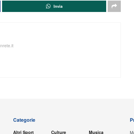
Invia
nrete.it
Categorie
P
Altri Sport
Culture
Musica
Mo