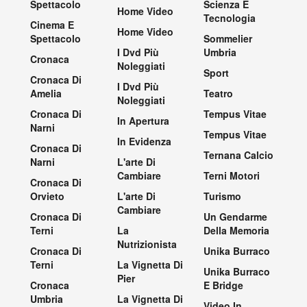
Spettacolo
Scienza E
Home Video
Tecnologia
Cinema E
Home Video
Spettacolo
Sommelier
I Dvd Più
Umbria
Cronaca
Noleggiati
Sport
Cronaca Di
I Dvd Più
Amelia
Teatro
Noleggiati
Cronaca Di
Tempus Vitae
In Apertura
Narni
Tempus Vitae
In Evidenza
Cronaca Di
Ternana Calcio
Narni
L'arte Di
Cambiare
Terni Motori
Cronaca Di
Orvieto
L'arte Di
Turismo
Cambiare
Cronaca Di
Un Gendarme
Terni
La
Della Memoria
Nutrizionista
Cronaca Di
Unika Burraco
Terni
La Vignetta Di
Unika Burraco
Pier
Cronaca
E Bridge
Umbria
La Vignetta Di
Video In