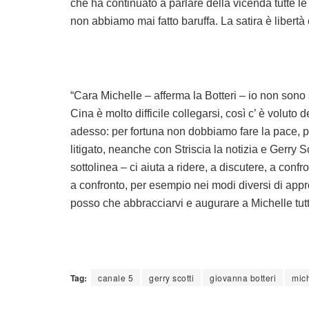
che ha continuato a parlare della vicenda tutte le
non abbiamo mai fatto baruffa. La satira è libertà e
“Cara Michelle – afferma la Botteri – io non sono
Cina è molto difficile collegarsi, così c’ è voluto
adesso: per fortuna non dobbiamo fare la pace, 
litigato, neanche con Striscia la notizia e Gerry Sc
sottolinea – ci aiuta a ridere, a discutere, a confr
a confronto, per esempio nei modi diversi di approc
posso che abbracciarvi e augurare a Michelle tutt
Tag:
canale 5
gerry scotti
giovanna botteri
mich