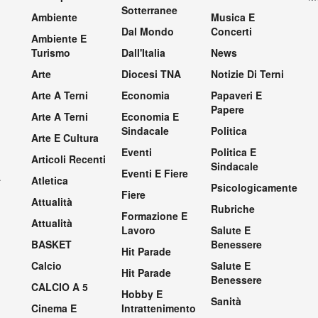
Sotterranee
Ambiente
Musica E
Dal Mondo
Concerti
Ambiente E
Turismo
Dall'Italia
News
Arte
Diocesi TNA
Notizie Di Terni
Arte A Terni
Economia
Papaveri E
Papere
Arte A Terni
Economia E
Sindacale
Politica
Arte E Cultura
Eventi
Politica E
Articoli Recenti
Sindacale
Eventi E Fiere
.
Atletica
Psicologicamente
Fiere
Attualità
Rubriche
Formazione E
Attualità
Lavoro
Salute E
BASKET
Benessere
Hit Parade
Calcio
Salute E
Hit Parade
Benessere
CALCIO A 5
Hobby E
Sanità
Cinema E
Intrattenimento