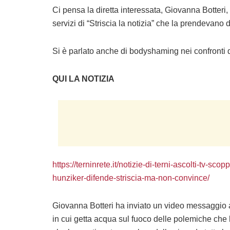
Ci pensa la diretta interessata, Giovanna Botteri
servizi di “Striscia la notizia” che la prendevano d
Si è parlato anche di bodyshaming nei confronti d
QUI LA NOTIZIA
https://terninrete.it/notizie-di-terni-ascolti-tv-sc
hunziker-difende-striscia-ma-non-convince/
Giovanna Botteri ha inviato un video messaggio a
in cui getta acqua sul fuoco delle polemiche che h