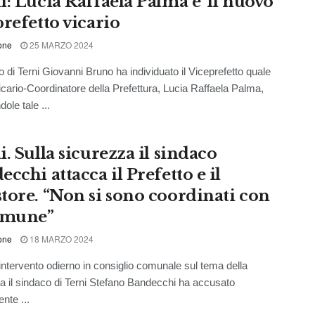
i: Lucia Raffaela Palma e’ il nuovo
prefetto vicario
one
25 MARZO 2024
to di Terni Giovanni Bruno ha individuato il Viceprefetto quale
cario-Coordinatore della Prefettura, Lucia Raffaela Palma,
ole tale ...
. Sulla sicurezza il sindaco
cchi attacca il Prefetto e il
tore. “Non si sono coordinati con
omune”
one
18 MARZO 2024
intervento odierno in consiglio comunale sul tema della
a il sindaco di Terni Stefano Bandecchi ha accusato
nte ...