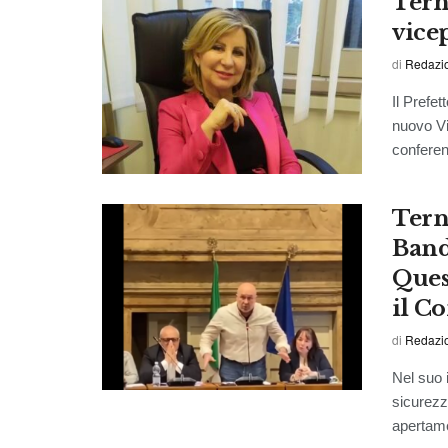
Tern
vice
di
Redazi
Il Prefet
nuovo Vi
conferend
Terni
Bande
Ques
il C
di
Redazi
Nel suo 
sicurezz
apertame