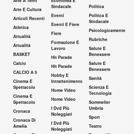
Arte A Terni
Economia E
Sindacale
Politica
Arte E Cultura
Eventi
Politica E
Articoli Recenti
Sindacale
Eventi E Fiere
.
Atletica
Psicologicamente
Fiere
Attualità
Rubriche
Formazione E
Attualità
Lavoro
Salute E
BASKET
Benessere
Hit Parade
Calcio
Salute E
Hit Parade
Benessere
CALCIO A 5
Hobby E
Sanità
Cinema E
Intrattenimento
Spettacolo
Scienza E
Home Video
Tecnologia
Cinema E
Home Video
Spettacolo
Sommelier
I Dvd Più
Umbria
Cronaca
Noleggiati
Sport
Cronaca Di
I Dvd Più
Amelia
Teatro
Noleggiati