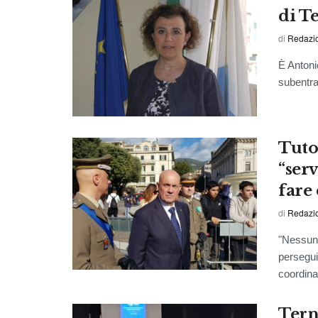
di T
di
Redazi
È Antoni
subentra
Tutor
“serv
fare 
di
Redazio
"Nessun 
persegui
coordina
Terni