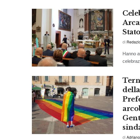
Cele
Arca
Stat
di
Redazi
Hanno av
celebrazi
Tern
della
Pref
arco
Gent
sind
di
Adriano