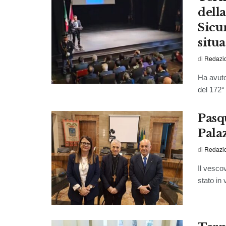
dell
Sicur
situa
di
Redazi
Ha avuto
del 172° 
Pasq
Pala
di
Redazio
Il vesco
stato in 