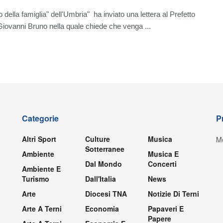
o della famiglia" dell'Umbria" ha inviato una lettera al Prefetto
 Giovanni Bruno nella quale chiede che venga ...
Categorie
P
Altri Sport
Culture
Musica
Mo
Sotterranee
Ambiente
Musica E
Dal Mondo
Concerti
Ambiente E
Turismo
Dall'Italia
News
Arte
Diocesi TNA
Notizie Di Terni
Arte A Terni
Economia
Papaveri E
Papere