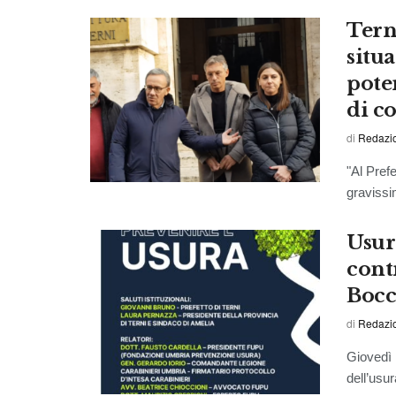
Terni
situ
pote
di c
di
Redazi
"Al Pref
gravissi
Usur
contr
Bocc
di
Redazi
Giovedì 
dell’usur