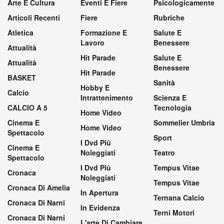
Arte E Cultura
Eventi E Fiere
Psicologicamente
Articoli Recenti
Fiere
Rubriche
Atletica
Formazione E
Salute E
Lavoro
Benessere
Attualità
Hit Parade
Salute E
Attualità
Benessere
Hit Parade
BASKET
Sanità
Hobby E
Calcio
Intrattenimento
Scienza E
CALCIO A 5
Tecnologia
Home Video
Cinema E
Sommelier Umbria
Home Video
Spettacolo
Sport
I Dvd Più
Cinema E
Noleggiati
Teatro
Spettacolo
I Dvd Più
Tempus Vitae
Cronaca
Noleggiati
Tempus Vitae
Cronaca Di Amelia
In Apertura
Ternana Calcio
Cronaca Di Narni
In Evidenza
Terni Motori
Cronaca Di Narni
L'arte Di Cambiare