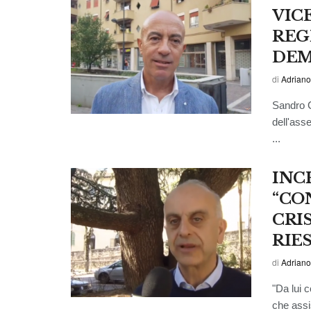
VIC
REG
DEM
di
Adriano
Sandro C
dell'ass
...
INCH
“CO
CRI
RIE
di
Adriano
"Da lui c
che assi