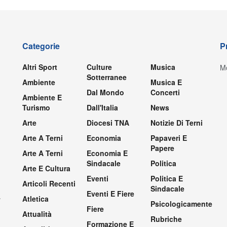
Categorie
P
Altri Sport
Culture
Musica
Mo
Sotterranee
Ambiente
Musica E
Dal Mondo
Concerti
Ambiente E
Turismo
Dall'Italia
News
Arte
Diocesi TNA
Notizie Di Terni
Arte A Terni
Economia
Papaveri E
Papere
Arte A Terni
Economia E
Sindacale
Politica
Arte E Cultura
Eventi
Politica E
Articoli Recenti
Sindacale
Eventi E Fiere
.
Atletica
Psicologicamente
Fiere
Attualità
Rubriche
Formazione E