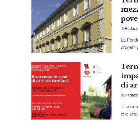
Tern
mezz
pove
di
Redazi
La Fonda
progetti 
Tern
impa
di a
di
Redazi
“Il socco
che si sv