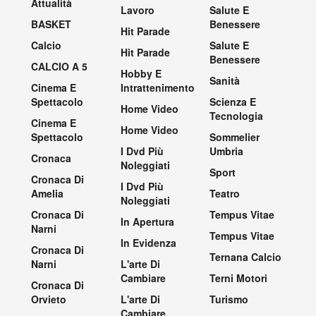
Attualità
Lavoro
Salute E
BASKET
Benessere
Hit Parade
Calcio
Salute E
Hit Parade
Benessere
CALCIO A 5
Hobby E
Sanità
Cinema E
Intrattenimento
Spettacolo
Scienza E
Home Video
Tecnologia
Cinema E
Home Video
Spettacolo
Sommelier
I Dvd Più
Umbria
Cronaca
Noleggiati
Sport
Cronaca Di
I Dvd Più
Amelia
Teatro
Noleggiati
Cronaca Di
Tempus Vitae
In Apertura
Narni
Tempus Vitae
In Evidenza
Cronaca Di
Ternana Calcio
Narni
L'arte Di
Cambiare
Terni Motori
Cronaca Di
Orvieto
L'arte Di
Turismo
Cambiare