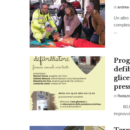
di
andrea 
Un altro
compless
...
Proge
defib
glic
pres
di
Redazi
60.000 p
improvvi