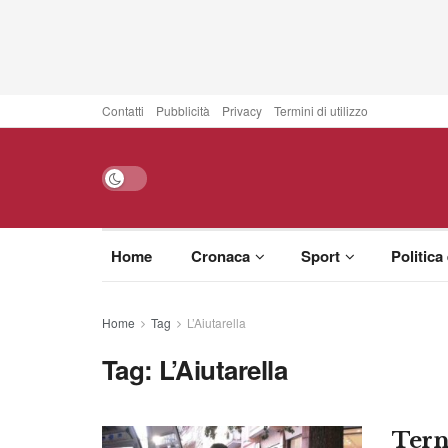
Contatti
Pubblicità
Privacy
Termini di utilizzo
Home
Cronaca
Sport
Politica
Home
Tag
L’Aiutarella
Tag:
L’Aiutarella
Tern