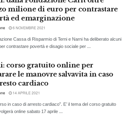
i: dalla Fondazione Carit oltre
o milione di euro per contrastare
rtà ed emarginazione
one
6 NOVEMBRE 2021
zione Cassa di Risparmio di Terni e Narni ha deliberato alcuni
per contrastare povertà e disagio sociale per ...
i: corso gratuito online per
rare le manovre salvavita in caso
rresto cardiaco
one
14 APRILE 2021
rso in caso di arresto cardiaco”. E’ il tema del corso gratuito
olgerà online sabato 17 aprile ...