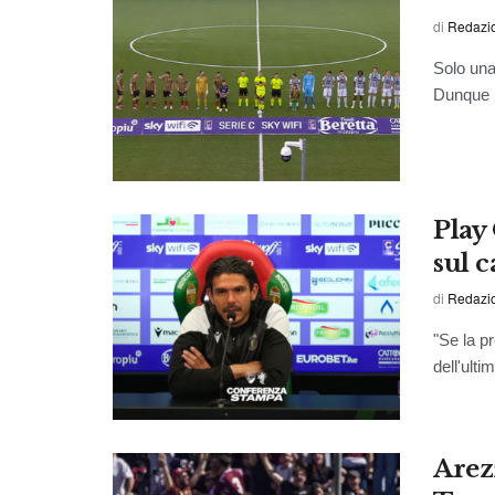
di
Redazio
Solo una 
Dunque i
Play
sul 
di
Redazio
"Se la p
dell'ulti
Arezz