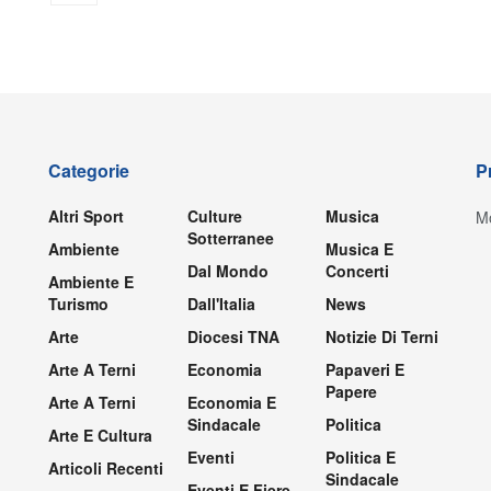
Categorie
P
Altri Sport
Culture
Musica
Mo
Sotterranee
Ambiente
Musica E
Dal Mondo
Concerti
Ambiente E
Turismo
Dall'Italia
News
Arte
Diocesi TNA
Notizie Di Terni
Arte A Terni
Economia
Papaveri E
Papere
Arte A Terni
Economia E
Sindacale
Politica
Arte E Cultura
Eventi
Politica E
Articoli Recenti
Sindacale
Eventi E Fiere