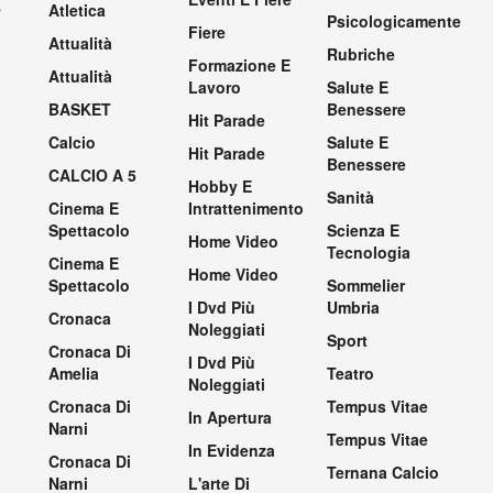
.
Atletica
Psicologicamente
Fiere
Attualità
Rubriche
Formazione E
Attualità
Lavoro
Salute E
BASKET
Benessere
Hit Parade
Calcio
Salute E
Hit Parade
Benessere
CALCIO A 5
Hobby E
Sanità
Cinema E
Intrattenimento
Spettacolo
Scienza E
Home Video
Tecnologia
Cinema E
Home Video
Spettacolo
Sommelier
I Dvd Più
Umbria
Cronaca
Noleggiati
Sport
Cronaca Di
I Dvd Più
Amelia
Teatro
Noleggiati
Cronaca Di
Tempus Vitae
In Apertura
Narni
Tempus Vitae
In Evidenza
Cronaca Di
Ternana Calcio
Narni
L'arte Di