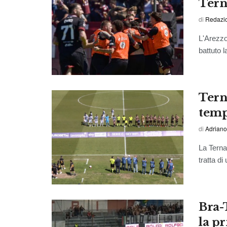
Ter
di
Redazio
L'Arezzo
battuto l
Tern
temp
di
Adriano
La Terna
tratta di
Bra-
la pr