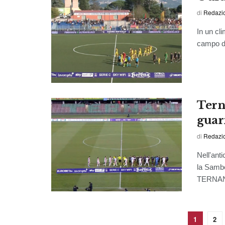
di
Redazio
In un cl
campo do
Tern
guar
di
Redazio
Nell'anti
la Sam
TERNANA:
1
2