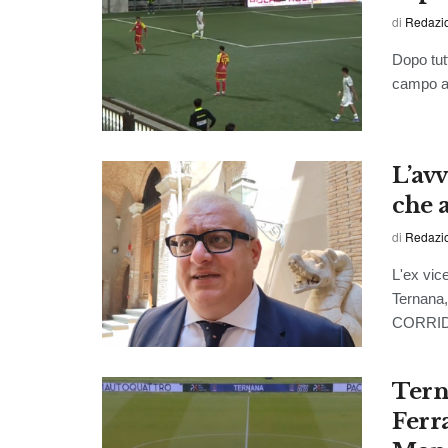
di
Redazio
Dopo tut
campo a 
L’av
che 
di
Redazio
L'ex vic
Ternana,
CORRID
Tern
Ferr