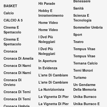
Benessere
Hit Parade
BASKET
Sanità
Hobby E
Calcio
Intrattenimento
Scienza E
CALCIO A 5
Tecnologia
Home Video
Cinema E
Sommelier Umbria
Home Video
Spettacolo
Sport
I Dvd Più
Cinema E
Noleggiati
Teatro
Spettacolo
I Dvd Più
Tempus Vitae
Cronaca
Noleggiati
Tempus Vitae
Cronaca Di Amelia
In Apertura
Ternana Calcio
Cronaca Di Narni
In Evidenza
Terni Motori
Cronaca Di Narni
L'arte Di Cambiare
Turismo
Cronaca Di
L'arte Di Cambiare
Orvieto
Un Gendarme
La Nutrizionista
Della Memoria
Cronaca Di Terni
La Vignetta Di Pier
Unika Burraco
Cronaca Di Terni
La Vignetta Di Pier
Unika Burraco E
Cronaca Umbria