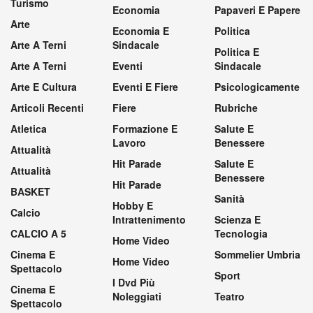
Turismo
Economia
Papaveri E Papere
Arte
Economia E
Politica
Arte A Terni
Sindacale
Politica E
Arte A Terni
Eventi
Sindacale
Arte E Cultura
Eventi E Fiere
Psicologicamente
Articoli Recenti
Fiere
Rubriche
Atletica
Formazione E
Salute E
Lavoro
Benessere
Attualità
Hit Parade
Salute E
Attualità
Benessere
Hit Parade
BASKET
Sanità
Hobby E
Calcio
Intrattenimento
Scienza E
CALCIO A 5
Tecnologia
Home Video
Cinema E
Sommelier Umbria
Home Video
Spettacolo
Sport
I Dvd Più
Cinema E
Noleggiati
Teatro
Spettacolo