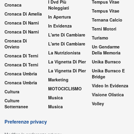
I Dvd Più
Tempus Vitae
Cronaca
Noleggiati
Tempus Vitae
Cronaca Di Amelia
In Apertura
Ternana Calcio
Cronaca Di Narni
In Evidenza
Terni Motori
Cronaca Di Narni
L'arte Di Cambiare
Turismo
Cronaca Di
L'arte Di Cambiare
Orvieto
Un Gendarme
La Nutrizionista
Della Memoria
Cronaca Di Terni
La Vignetta Di Pier
Unika Burraco
Cronaca Di Terni
La Vignetta Di Pier
Unika Burraco E
Cronaca Umbria
Bridge
Marketing
Cronaca Umbria
Video In Evidenza
MOTOCICLISMO
Cultura
Visione Olistica
Musica
Culture
Volley
Sotterranee
Musica
Preferenze privacy