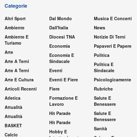
Categorie
Altri Sport
Dal Mondo
Musica E Concerti
Ambiente
Dall'Italia
News
Ambiente E
Diocesi TNA
Notizie Di Terni
Turismo
Economia
Papaveri E Papere
Arte
Economia E
Politica
Arte A Terni
Sindacale
Politica E
Arte A Terni
Eventi
Sindacale
Arte E Cultura
Eventi E Fiere
Psicologicamente
Articoli Recenti
Fiere
Rubriche
Atletica
Formazione E
Salute E
Lavoro
Benessere
Attualità
Hit Parade
Salute E
Attualità
Benessere
Hit Parade
BASKET
Sanità
Hobby E
Calcio