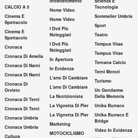
Intrattenimento
Scienza E
CALCIO A 5
Tecnologia
Home Video
Cinema E
Sommelier Umbria
Home Video
Spettacolo
Sport
I Dvd Più
Cinema E
Noleggiati
Teatro
Spettacolo
I Dvd Più
Tempus Vitae
Cronaca
Noleggiati
Tempus Vitae
Cronaca Di Amelia
In Apertura
Ternana Calcio
Cronaca Di Narni
In Evidenza
Terni Motori
Cronaca Di Narni
L'arte Di Cambiare
Turismo
Cronaca Di
L'arte Di Cambiare
Orvieto
Un Gendarme
La Nutrizionista
Della Memoria
Cronaca Di Terni
La Vignetta Di Pier
Unika Burraco
Cronaca Di Terni
La Vignetta Di Pier
Unika Burraco E
Cronaca Umbria
Bridge
Marketing
Cronaca Umbria
Video In Evidenza
MOTOCICLISMO
Cultura