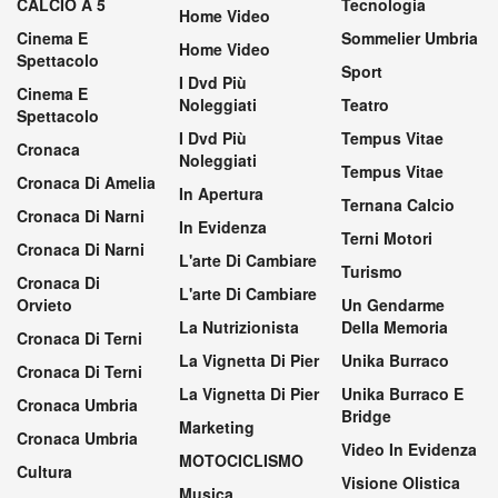
CALCIO A 5
Tecnologia
Home Video
Cinema E
Sommelier Umbria
Home Video
Spettacolo
Sport
I Dvd Più
Cinema E
Noleggiati
Teatro
Spettacolo
I Dvd Più
Tempus Vitae
Cronaca
Noleggiati
Tempus Vitae
Cronaca Di Amelia
In Apertura
Ternana Calcio
Cronaca Di Narni
In Evidenza
Terni Motori
Cronaca Di Narni
L'arte Di Cambiare
Turismo
Cronaca Di
L'arte Di Cambiare
Orvieto
Un Gendarme
La Nutrizionista
Della Memoria
Cronaca Di Terni
La Vignetta Di Pier
Unika Burraco
Cronaca Di Terni
La Vignetta Di Pier
Unika Burraco E
Cronaca Umbria
Bridge
Marketing
Cronaca Umbria
Video In Evidenza
MOTOCICLISMO
Cultura
Visione Olistica
Musica