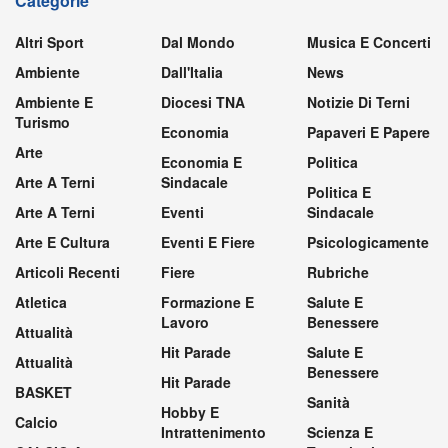
Categorie
Altri Sport
Dal Mondo
Musica E Concerti
Ambiente
Dall'Italia
News
Ambiente E
Diocesi TNA
Notizie Di Terni
Turismo
Economia
Papaveri E Papere
Arte
Economia E
Politica
Arte A Terni
Sindacale
Politica E
Arte A Terni
Eventi
Sindacale
Arte E Cultura
Eventi E Fiere
Psicologicamente
Articoli Recenti
Fiere
Rubriche
Atletica
Formazione E
Salute E
Lavoro
Benessere
Attualità
Hit Parade
Salute E
Attualità
Benessere
Hit Parade
BASKET
Sanità
Hobby E
Calcio
Intrattenimento
Scienza E