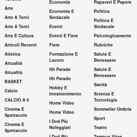
Economia
Papaveri E Papere
Arte
Economia E
Politica
Arte A Terni
Sindacale
Politica E
Arte A Terni
Eventi
Sindacale
Arte E Cultura
Eventi E Fiere
Psicologicamente
Articoli Recenti
Fiere
Rubriche
Atletica
Formazione E
Salute E
Lavoro
Benessere
Attualità
Hit Parade
Salute E
Attualità
Benessere
Hit Parade
BASKET
Sanità
Hobby E
Calcio
Intrattenimento
Scienza E
CALCIO A 5
Tecnologia
Home Video
Cinema E
Sommelier Umbria
Home Video
Spettacolo
Sport
I Dvd Più
Cinema E
Noleggiati
Teatro
Spettacolo
I Dvd Più
Tempus Vitae