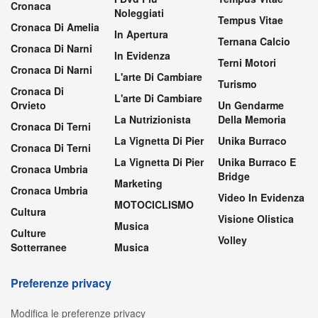
Cronaca
Noleggiati
Tempus Vitae
Cronaca Di Amelia
In Apertura
Ternana Calcio
Cronaca Di Narni
In Evidenza
Terni Motori
Cronaca Di Narni
L'arte Di Cambiare
Turismo
Cronaca Di
L'arte Di Cambiare
Orvieto
Un Gendarme
La Nutrizionista
Della Memoria
Cronaca Di Terni
La Vignetta Di Pier
Unika Burraco
Cronaca Di Terni
La Vignetta Di Pier
Unika Burraco E
Cronaca Umbria
Bridge
Marketing
Cronaca Umbria
Video In Evidenza
MOTOCICLISMO
Cultura
Visione Olistica
Musica
Culture
Volley
Sotterranee
Musica
Preferenze privacy
Modifica le preferenze privacy