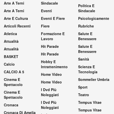
Arte A Terni
Sindacale
Politica E
Arte A Terni
Eventi
Sindacale
Arte E Cultura
Eventi E Fiere
Psicologicamente
Articoli Recenti
Fiere
Rubriche
Atletica
Formazione E
Salute E
Lavoro
Benessere
Attualità
Hit Parade
Salute E
Attualità
Benessere
Hit Parade
BASKET
Sanità
Hobby E
Calcio
Intrattenimento
Scienza E
CALCIO A 5
Tecnologia
Home Video
Cinema E
Sommelier Umbria
Home Video
Spettacolo
Sport
I Dvd Più
Cinema E
Noleggiati
Teatro
Spettacolo
I Dvd Più
Tempus Vitae
Cronaca
Noleggiati
Tempus Vitae
Cronaca Di Amelia