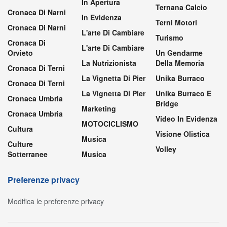
In Apertura
Ternana Calcio
Cronaca Di Narni
In Evidenza
Terni Motori
Cronaca Di Narni
L'arte Di Cambiare
Turismo
Cronaca Di
L'arte Di Cambiare
Orvieto
Un Gendarme
La Nutrizionista
Della Memoria
Cronaca Di Terni
La Vignetta Di Pier
Unika Burraco
Cronaca Di Terni
La Vignetta Di Pier
Unika Burraco E
Cronaca Umbria
Bridge
Marketing
Cronaca Umbria
Video In Evidenza
MOTOCICLISMO
Cultura
Visione Olistica
Musica
Culture
Volley
Sotterranee
Musica
Preferenze privacy
Modifica le preferenze privacy